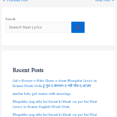
Search
Recent Posts
Gul-e-Bostan-e-Nabi Ghaus-e-Azam-Mnaqabat Lyrics in
Roman-Hindi-Urdu || गुल-ए-बोस्तान-ए-नबी ग़ौस-ए-आ’ज़म
muslim baby girl names-with meanings
Muqaddar jaag utha hai haram ki khaak sar par hai-Naat
Lurics in Roman English-HIndi-Urdu
Muqaddar jaag utha hai haram ki khaak sar par hai-Naat