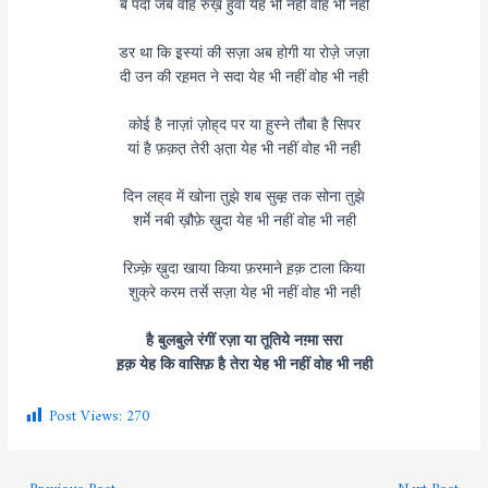
बे पर्दा जब वोह रुख़ हुवा येह भी नहीं वोह भी नही
डर था कि इ़स्यां की सज़ा अब होगी या रोज़े जज़ा
दी उन की रह़मत ने सदा येह भी नहीं वोह भी नही
कोई है नाज़ां ज़ोह्‌द पर या ह़ुस्ने तौबा है सिपर
यां है फ़क़त़ तेरी अ़त़ा येह भी नहीं वोह भी नही
दिन लह्‌व में खोना तुझे शब सुब्ह़ तक सोना तुझे
शर्मे नबी ख़ौफ़े ख़ुदा येह भी नहीं वोह भी नही
रिज़्क़े ख़ुदा खाया किया फ़रमाने ह़क़ टाला किया
शुक्रे करम तर्से सज़ा येह भी नहीं वोह भी नही
है बुलबुले रंगीं रज़ा या तूतिये नग़्मा सरा
ह़क़ येह कि वासिफ़ है तेरा येह भी नहीं वोह भी नही
Post Views:
270
←
Previous Post
Next Post
→