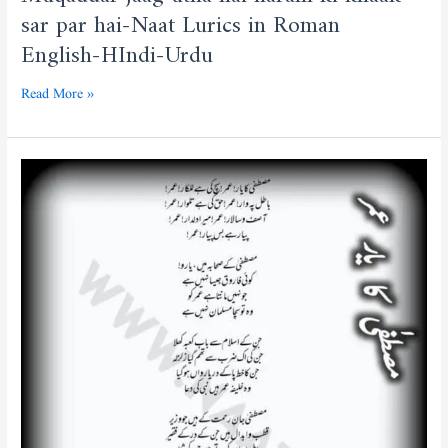
sar par hai-Naat Lurics in Roman
English-HIndi-Urdu
Read More »
Mustafa
Ke
Sahaba
Mein
Yaaro
Koi
Farooq
Jaisa
Nahin
Hai
Lyrics
Manqabat
in