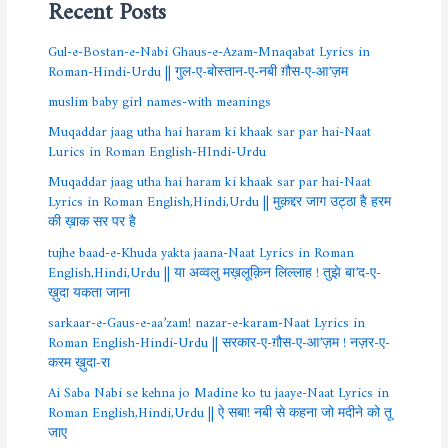
Recent Posts
Gul-e-Bostan-e-Nabi Ghaus-e-Azam-Mnaqabat Lyrics in
Roman-Hindi-Urdu || गुल-ए-बोस्तान-ए-नबी ग़ौस-ए-आ’ज़म
muslim baby girl names-with meanings
Muqaddar jaag utha hai haram ki khaak sar par hai-Naat
Lurics in Roman English-HIndi-Urdu
Muqaddar jaag utha hai haram ki khaak sar par hai-Naat
Lyrics in Roman English,Hindi,Urdu || मुक़द्दर जाग उट्ठा है हरम
की ख़ाक सर पर है
tujhe baad-e-Khuda yakta jaana-Naat Lyrics in Roman
English,Hindi,Urdu || या अव्वलु मख़लूक़िन लिल्लाह ! तुझे बा’द-ए-
ख़ुदा यकता जाना
sarkaar-e-Gaus-e-aa’zam! nazar-e-karam-Naat Lyrics in
Roman English-Hindi-Urdu || सरकार-ए-ग़ौस-ए-आ’ज़म ! नज़र-ए-
करम ख़ुदा-रा
Ai Saba Nabi se kehna jo Madine ko tu jaaye-Naat Lyrics in
Roman English,Hindi,Urdu || ऐ सबा! नबी से कहना जो मदीने को तू
जाए