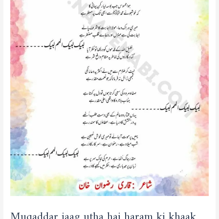
par
hai-
Naat
Lurics
in
Roman
English-
HIndi-
Urdu
Muqaddar jaag utha hai haram ki khaak