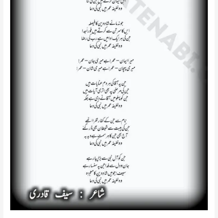
English/Hindi/Urdu
||
मुस्तफ़ा
के
सहाबा
मेंयारो
कोई
फ़ारूक़
जैसा
नहीं
है