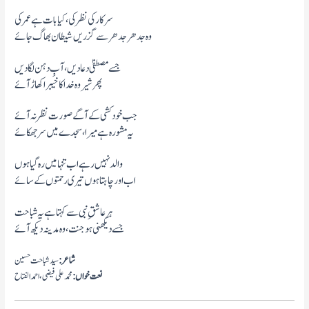
سرکار کی نظر کی، کیا بات ہے عمر کی
وہ جدھر جدھر سے گزریں شیطان بھاگ جائے
جسے مصطفیٰ دعا دیں، آبِ دہن لگا دیں
پھر شیر وہ خدا کا خیبر اکھاڑ آئے
جب خودکشی کے آگے صورت نظر نہ آئے
یہ مشورہ ہے میرا، سجدے میں سر جھکائے
والد نہیں رہے اب تنہا میں رہ گیا ہوں
اب اور چاہتا ہوں تیری رحمتوں کے سائے
ہر عاشقِ نبی سے کہتا ہے یہ شباحت
جسے دیکھنی ہو جنت، وہ مدینہ دیکھ آئے
شاعر:
سید شباحت حسین
نعت خواں:
محمد علی فیضی، احمد الفتاح