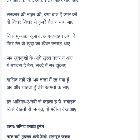
तेरे आशिक़ों को, आक़ा! तेरा शहर याद आए
सरकार की नज़र की, क्या बात है उमर की
वो जिधर जिधर से गुज़रें शैतान भाग जाए
जिसे मुस्तफ़ा दुआ दें, आब-ए-दहन लगा दें
फिर शेर वो ख़ुदा का ख़ैबर उखाड़ आए
जब ख़ुदकुशी के आगे सूरत नज़र न आए
ये मशवरा है मेरा, सज्दे में सर झुकाए
वालिद नहीं रहे अब तन्हा मैं रह गया हूँ
अब और चाहता हूँ तेरी रहमतों के साए
हर आशिक़-ए-नबी से कहता है ये शबाहत
जिसे देखनी हो जन्नत, वो मदीना देख आए
शायर:
सय्यिद शबाहत हुसैन
ना’त-ख़्वाँ:
मुहम्मद अली फ़ैज़ी, अहमदुल फ़त्ताह