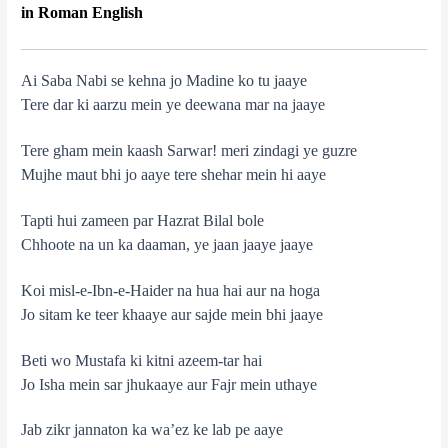
in Roman English
Ai Saba Nabi se kehna jo Madine ko tu jaaye
Tere dar ki aarzu mein ye deewana mar na jaaye
Tere gham mein kaash Sarwar! meri zindagi ye guzre
Mujhe maut bhi jo aaye tere shehar mein hi aaye
Tapti hui zameen par Hazrat Bilal bole
Chhoote na un ka daaman, ye jaan jaaye jaaye
Koi misl-e-Ibn-e-Haider na hua hai aur na hoga
Jo sitam ke teer khaaye aur sajde mein bhi jaaye
Beti wo Mustafa ki kitni azeem-tar hai
Jo Isha mein sar jhukaaye aur Fajr mein uthaye
Jab zikr jannaton ka wa’ez ke lab pe aaye