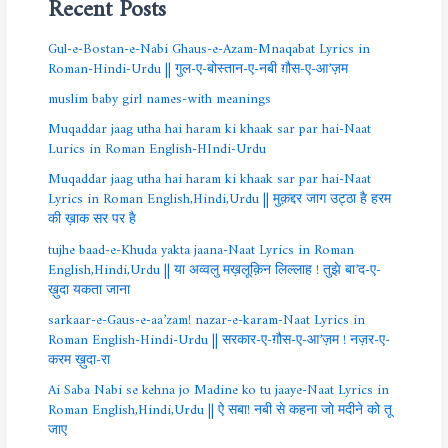
Recent Posts
Gul-e-Bostan-e-Nabi Ghaus-e-Azam-Mnaqabat Lyrics in
Roman-Hindi-Urdu || गुल-ए-बोस्तान-ए-नबी ग़ौस-ए-आ’ज़म
muslim baby girl names-with meanings
Muqaddar jaag utha hai haram ki khaak sar par hai-Naat
Lurics in Roman English-HIndi-Urdu
Muqaddar jaag utha hai haram ki khaak sar par hai-Naat
Lyrics in Roman English,Hindi,Urdu || मुक़द्दर जाग उट्ठा है हरम
की ख़ाक सर पर है
tujhe baad-e-Khuda yakta jaana-Naat Lyrics in Roman
English,Hindi,Urdu || या अव्वलु मख़लूक़िन लिल्लाह ! तुझे बा’द-ए-
ख़ुदा यकता जाना
sarkaar-e-Gaus-e-aa’zam! nazar-e-karam-Naat Lyrics in
Roman English-Hindi-Urdu || सरकार-ए-ग़ौस-ए-आ’ज़म ! नज़र-ए-
करम ख़ुदा-रा
Ai Saba Nabi se kehna jo Madine ko tu jaaye-Naat Lyrics in
Roman English,Hindi,Urdu || ऐ सबा! नबी से कहना जो मदीने को तू
जाए