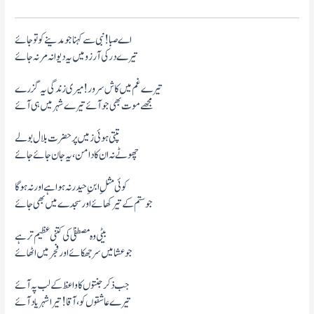
اے صبا! نبی سے کہنا جو مدینے کو تو جائے
تیرے در کی آرزو میں یہ دیوانہ مر نہ جائے
تیرے غم میں کاش سرور! میری زندگی یہ گزرے
مجھے موت بھی جو آئے تیرے شہر میں ہی آئے
تپتی ہوئی زمیں پر حضرت بلال بولے
چھوٹے نہ ان کا دامن، یہ جان جائے جائے
کوئی مثلِ ابنِ حیدر نہ ہوا ہے اور نہ ہوگا
جو ستم کے تیر کھائے اور سجدے میں بھی جائے
بیٹی وہ مصطفیٰ کی کتنی عظیم تر ہے
جو عشا میں سر جھکائے اور فجر میں اٹھائے
جب ذکر جنتوں کا واعظ کے لب پہ آئے
تیرے عاشقوں کو، آقا! تیرا شہر یاد آئے