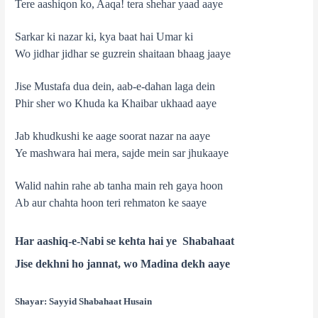
Tere aashiqon ko, Aaqa! tera shehar yaad aaye
Sarkar ki nazar ki, kya baat hai Umar ki
Wo jidhar jidhar se guzrein shaitaan bhaag jaaye
Jise Mustafa dua dein, aab-e-dahan laga dein
Phir sher wo Khuda ka Khaibar ukhaad aaye
Jab khudkushi ke aage soorat nazar na aaye
Ye mashwara hai mera, sajde mein sar jhukaaye
Walid nahin rahe ab tanha main reh gaya hoon
Ab aur chahta hoon teri rehmaton ke saaye
Har aashiq-e-Nabi se kehta hai ye Shabahaat
Jise dekhni ho jannat, wo Madina dekh aaye
Shayar:
Sayyid Shabahaat Husain