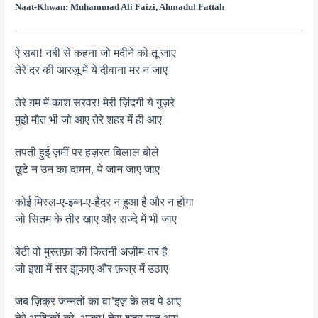
Naat-Khwan:
Muhammad Ali Faizi, Ahmadul Fattah
ऐ सबा! नबी से कहना जो मदीने को तू जाए
तेरे दर की आरज़ू में ये दीवाना मर न जाए
तेरे ग़म में काश सरवर! मेरी ज़िंदगी ये गुज़रे
मुझे मौत भी जो आए तेरे शहर में ही आए
तपती हुई ज़मीं पर हज़रत बिलाल बोले
छूटे न उन का दामन, ये जान जाए जाए
कोई मिस्ल-ए-इब्न-ए-हैदर न हुआ है और न होगा
जो सितम के तीर खाए और सज्दे में भी जाए
बेटी वो मुस्तफ़ा की कितनी अज़ीम-तर है
जो इशा में सर झुकाए और फ़ज्र में उठाए
जब ज़िक्र जन्नतों का वा’इज़ के लब पे आए