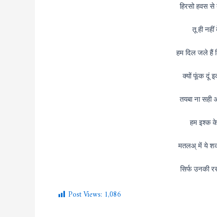
हिरसो हवस से 
तू ही नहीं
हम दिल जले हैं
क्यों फूंक दू
तयबा ना सही 
हम इश्क के ब
मतलअ् में ये श
सिर्फ उनकी रस
Post Views:
1,086