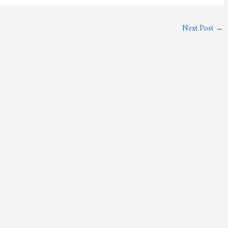
Next Post
→