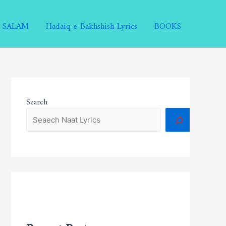
SALAM
Hadaiq-e-Bakhshish-Lyrics
BOOKS
Search
Recent Posts