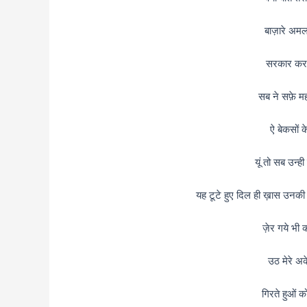
बाज़ारे अमल
सरकार करम 
सब ने सफ़े म
ऐ बेकसों क
यूं तो सब उन्ह
यह टूटे हुए दिल ही ख़ास उनकी
ज़ेर गये भी कब
उठ मेरे अक
गिरते हुओं को