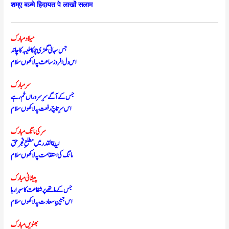
शम्ए बज़्मे हिदायत पे लाखों सलाम
میلاد مبارک
جس سہانی گھڑی چمکا طیبہ کا چاند
اس دل افروز ساعت پہ لاکھوں سلام
سر مبارک
جس کے آگے سرِ سروراں خم رہے
اس سرِ تاجِ رفعت پہ لاکھوں سلام
سر کی مانگ مبارک
لیلة القدر میں مطلعِ فجر حق
مانگ کی استقامت پہ لاکھوں سلام
پیشانی مبارک
جس کے ماتھے پر شفاعت کا سہرا رہا
اس جبینِ سعادت پہ لاکھوں سلام
بھنویں مبارک