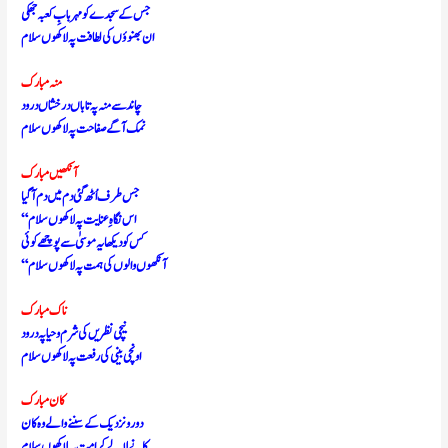
جس کے سجدے کو مہربابِ کعبہ جھکی
ان بھنوؤں کی لطافت پہ لاکھوں سلام
منہ مبارک
چاند سے منہ پہ تاباں درخشاں درود
نمک آگے صفاحت پہ لاکھوں سلام
آنکھیں مبارک
جس طرف اُٹھ گئی دم میں دم آ گیا
“اس نگاہِ عنایت پہ لاکھوں سلام
کس کو دیکھا یہ موسیٰ سے پوچھے کوئی
“آنکھوں والوں کی ہمت پہ لاکھوں سلام
ناک مبارک
نیچی نظریں کی شرم و حیا پہ درود
اونچی بینی کی رفعت پہ لاکھوں سلام
کان مبارک
دور و نزدیک کے سننے والے وہ کان
کانے لالے کرامت پہ لاکھوں سلام