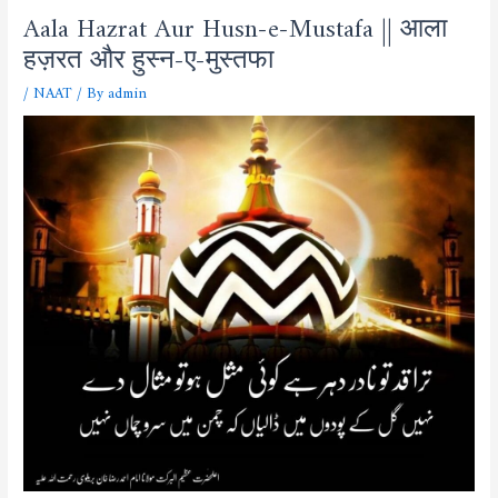
Aala Hazrat Aur Husn-e-Mustafa || आला
हज़रत और हुस्न-ए-मुस्तफा
/
NAAT
/ By
admin