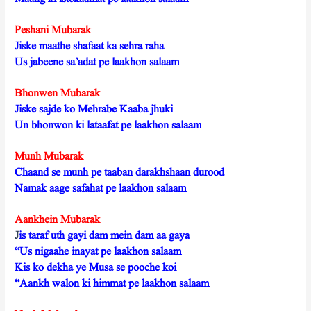
Peshani Mubarak
Jiske maathe shafaat ka sehra raha
Us jabeene sa’adat pe laakhon salaam
Bhonwen Mubarak
Jiske sajde ko Mehrabe Kaaba jhuki
Un bhonwon ki lataafat pe laakhon salaam
Munh Mubarak
Chaand se munh pe taaban darakhshaan durood
Namak aage safahat pe laakhon salaam
Aankhein Mubarak
J
is taraf uth gayi dam mein dam aa gaya
“Us nigaahe inayat pe laakhon salaam
Kis ko dekha ye Musa se pooche koi
“Aankh walon ki himmat pe laakhon salaam