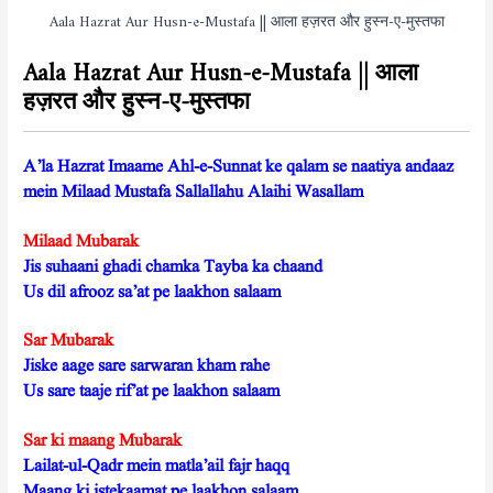
Aala Hazrat Aur Husn-e-Mustafa || आला हज़रत और हुस्न-ए-मुस्तफा
Aala Hazrat Aur Husn-e-Mustafa || आला
हज़रत और हुस्न-ए-मुस्तफा
A’la Hazrat Imaame Ahl-e-Sunnat ke qalam se naatiya andaaz
mein Milaad Mustafa Sallallahu Alaihi Wasallam
Milaad Mubarak
Jis suhaani ghadi chamka Tayba ka chaand
Us dil afrooz sa’at pe laakhon salaam
Sar Mubarak
Jiske aage sare sarwaran kham rahe
Us sare taaje rif’at pe laakhon salaam
Sar ki maang Mubarak
Lailat-ul-Qadr mein matla’ail fajr haqq
Maang ki istekaamat pe laakhon salaam