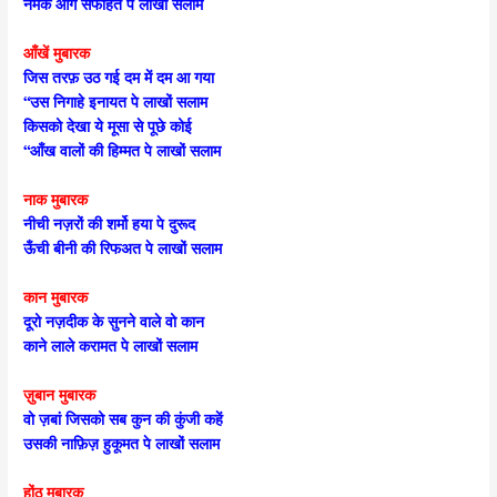
नमक आगें सफाहत पे लाखों सलाम
आँखें मुबारक
जिस तरफ़ उठ गई दम में दम आ गया
“उस निगाहे इनायत पे लाखों सलाम
किसको देखा ये मूसा से पूछे कोई
“आँख वालों की हिम्मत पे लाखों सलाम
नाक मुबारक
नीची नज़रों की शर्मो हया पे दुरूद
ऊँची बीनी की रिफअत पे लाखों सलाम
कान मुबारक
दूरो नज़दीक के सुनने वाले वो कान
काने लाले करामत पे लाखों सलाम
ज़ुबान मुबारक
वो ज़बां जिसको सब कुन की कुंजी कहें
उसकी नाफ़िज़ हुकूमत पे लाखों सलाम
होंठ मुबारक