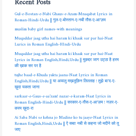
Recent Posts
Gul-e-Bostan-e-Nabi Ghaus-e-Azam-Mnaqabat Lyrics in
Roman-Hindi-Urdu || गुल-ए-बोस्तान-ए-नबी ग़ौस-ए-आ’ज़म
muslim baby girl names-with meanings
Muqaddar jaag utha hai haram ki khaak sar par hai-Naat
Lurics in Roman English-HIndi-Urdu
Muqaddar jaag utha hai haram ki khaak sar par hai-Naat
Lyrics in Roman English,Hindi,Urdu || मुक़द्दर जाग उट्ठा है हरम
की ख़ाक सर पर है
tujhe baad-e-Khuda yakta jaana-Naat Lyrics in Roman
English,Hindi,Urdu || या अव्वलु मख़लूक़िन लिल्लाह ! तुझे बा’द-ए-
ख़ुदा यकता जाना
sarkaar-e-Gaus-e-aa’zam! nazar-e-karam-Naat Lyrics in
Roman English-Hindi-Urdu || सरकार-ए-ग़ौस-ए-आ’ज़म ! नज़र-ए-
करम ख़ुदा-रा
Ai Saba Nabi se kehna jo Madine ko tu jaaye-Naat Lyrics in
Roman English,Hindi,Urdu || ऐ सबा! नबी से कहना जो मदीने को तू
जाए