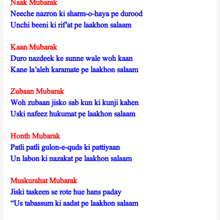
Naak Mubarak
Neeche nazron ki sharm-o-haya pe durood
Unchi beeni ki rif’at pe laakhon salaam
Kaan Mubarak
Duro nazdeek ke sunne wale woh kaan
Kane la’aleh karamate pe laakhon salaam
Zubaan Mubarak
Woh zubaan jisko sab kun ki kunji kahen
Uski nafeez hukumat pe laakhon salaam
Honth Mubarak
Patli patli gulon-e-quds ki pattiyaan
Un labon ki nazakat pe laakhon salaam
Muskurahat Mubarak
Jiski taskeen se rote hue hans paday
“Us tabassum ki aadat pe laakhon salaam