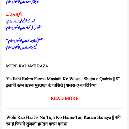
موجِ بحرِ سعادت پہ لاکھوں سلام
انگلیاں مبارک
نور کے چشمے لہرائے دریا بہے
انگلیوں کی کرامت پہ لاکھوں سلام
“مصطفیٰ جانِ رحمت پہ لاکھوں سلام”
شمع بزمہدایت پہ لاکھوں سلام
MORE KALAME RAZA
Ya Ilahi Rahm Farma Mustafa Ke Waste | Shajra e Qadria || या
इलाही रहम फ़रमा मुस्तफ़ा के वासिते | शजरा-ए-क़ादिरिय्या
READ MORE
Wohi Rab Hai Jis Ne Tujh Ko Hama-Tan Karam Banaya || वही
रब है जिसने तुजको हमतन करम बनाया