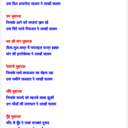
उस दिल अफरोज़ साअत पे लाखों सलाम
सर मुबारक
जिसके आगे सरे सरवरां ख़म रहे
उस सिरे ताजे रिफअत पे लाखों सलाम
सर की मांग मुबारक
लैला-तुल-कद्र में मतलइल फज्र हक़्क़
मांग की इस्तेकेमत पे लाखों सलाम
पेशानी मुबारक
जिसके माथे शफाअत का सेहरा रहा
उस जबीने सआदत पे लाखों सलाम
भौंवे मुबारक
जिसके सजदे को महराबे काबा झुकी
उन भौंओं की लताफत पे लाखों सलाम
मुँह मुबारक
चाँद से मुँह पे ताबां दरख्शां दुरूद