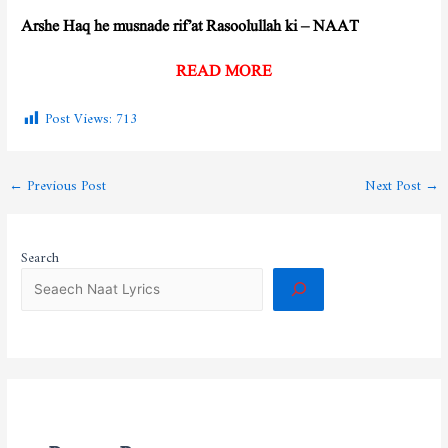
Arshe Haq he musnade rif’at Rasoolullah ki – NAAT
READ MORE
Post Views:
713
←
Previous Post
Next Post
→
Search