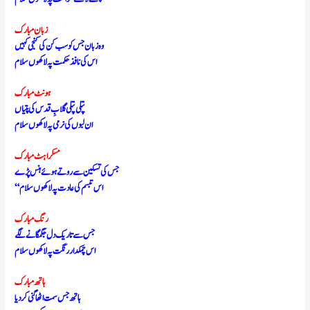
زبان مبارک
وہ زبان جس کو سب کن کی کنجی کہیں
اس کی نافذ حکمت پہ لاکھوں سلام
ہونٹ مبارک
پتلی پتلی گلابِ قدس کی پتیاں
ان لبوں کی نرمی پہ لاکھوں سلام
مسکراہٹ مبارک
جس کی تسکین سے روتے ہوئے ہنس پڑے
“اس تبسم کی عادت پہ لاکھوں سلام
رنگ مبارک
جس سے تاریک دل جگمگانے لگے
اس چمکدار رنگت پہ لاکھوں سلام
ہاتھ مبارک
ہاتھ جس سمت اٹھا گنی کر دیا