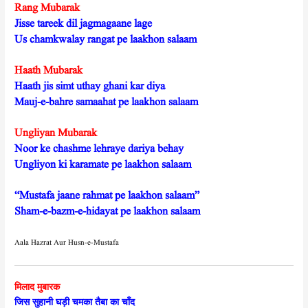
Rang Mubarak
Jisse tareek dil jagmagaane lage
Us chamkwalay rangat pe laakhon salaam
Haath Mubarak
Haath jis simt uthay ghani kar diya
Mauj-e-bahre samaahat pe laakhon salaam
Ungliyan Mubarak
Noor ke chashme lehraye dariya behay
Ungliyon ki karamate pe laakhon salaam
“Mustafa jaane rahmat pe laakhon salaam”
Sham-e-bazm-e-hidayat pe laakhon salaam
Aala Hazrat Aur Husn-e-Mustafa
मिलाद मुबारक
जिस सुहानी घड़ी चमका तैबा का चाँद