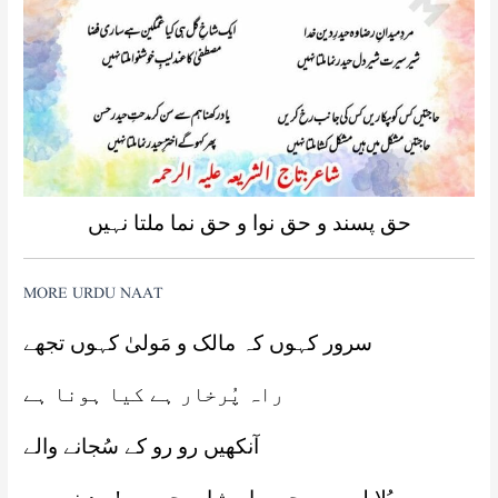
حق پسند و حق نوا و حق نما ملتا نہیں
MORE URDU NAAT
سرور کہوں کہ مالک و مَولیٰ کہوں تجھے
راہ پُرخار ہے کیا ہونا ہے
آنکھیں رو رو کے سُجانے والے