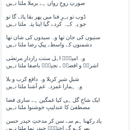
صورتِ روحِ رواں ہے برملا ملتا نہیں
ڈوب تو بہرِ فنا میں پھر بقا پائے گا تو
جو یہ کہہ کردے گیا اپنا پتہ ملتا نہیں
سنیوں کی جان تھا وہ سیدوں کی شان تھا
دشمنوں کے واسطے پیکِ رضا ملتا نہیں
وہ امینِؔ اہل سنت رازدارِ مرتضٰی
اشرفؔ و افضلؔ ، نجیبِؔ باصفا ملتا نہیں
شبلِ شیرِ کربلا وہ دافع کرب و بلا
وہ ہمارا غمزدہ غم آشنا ملتا نہیں
ایک شاخِ گل ہی کیا غمگین ہے ساری فضا
مصطفیٰ کا عندلیبِ خوشنوا ملتا نہیں
یاد رکھنا ہم سے سن کر مدحتِ حیدر حسن
پھر کہو گے اخترِؔ حیدر نما ملتا نہیں