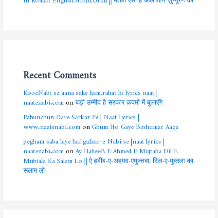
Recent Comments
KooeNabi se aana sake ham,rahat hi lyrics naat |
naatenabi.com
on
बड़ी उम्मीद है सरकार क़दमों में बुलाएँगे
Pahunchun Dare Sarkar Pe | Naat Lyrics |
www.naatenabi.com
on
Ghum Ho Gaye Beshumar Aaqa
pegham saba laye hai gulzar-e-Nabi se |naat lyrics |
naatenabi.com
on
Ay HabeeB E Ahmed E Mujtaba Dil E
Mubtala Ka Salam Lo || ऐ हबीब-ए-अहमद-एमुज्तबा, दिल-ए-मुब्तला का
सलाम लो