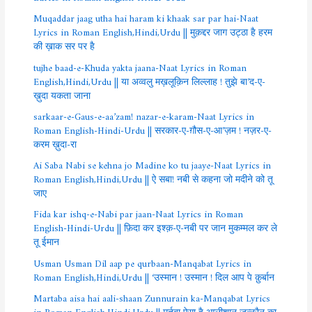
Muqaddar jaag utha hai haram ki khaak sar par hai-Naat
Lyrics in Roman English,Hindi,Urdu || मुक़द्दर जाग उट्ठा है हरम
की ख़ाक सर पर है
tujhe baad-e-Khuda yakta jaana-Naat Lyrics in Roman
English,Hindi,Urdu || या अव्वलु मख़लूक़िन लिल्लाह ! तुझे बा’द-ए-
ख़ुदा यकता जाना
sarkaar-e-Gaus-e-aa’zam! nazar-e-karam-Naat Lyrics in
Roman English-Hindi-Urdu || सरकार-ए-ग़ौस-ए-आ’ज़म ! नज़र-ए-
करम ख़ुदा-रा
Ai Saba Nabi se kehna jo Madine ko tu jaaye-Naat Lyrics in
Roman English,Hindi,Urdu || ऐ सबा! नबी से कहना जो मदीने को तू
जाए
Fida kar ishq-e-Nabi par jaan-Naat Lyrics in Roman
English-Hindi-Urdu || फ़िदा कर इश्क़-ए-नबी पर जान मुकम्मल कर ले
तू ईमान
Usman Usman Dil aap pe qurbaan-Manqabat Lyrics in
Roman English,Hindi,Urdu || ‘उस्मान ! उस्मान ! दिल आप पे क़ुर्बान
Martaba aisa hai aali-shaan Zunnurain ka-Manqabat Lyrics
in Roman English,Hindi,Urdu || मर्तबा ऐसा है आलीशान ज़ुन्नूरैन का