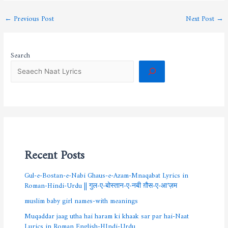
←
Previous Post
Next Post
→
Search
Recent Posts
Gul-e-Bostan-e-Nabi Ghaus-e-Azam-Mnaqabat Lyrics in
Roman-Hindi-Urdu || गुल-ए-बोस्तान-ए-नबी ग़ौस-ए-आ’ज़म
muslim baby girl names-with meanings
Muqaddar jaag utha hai haram ki khaak sar par hai-Naat
Lurics in Roman English-HIndi-Urdu