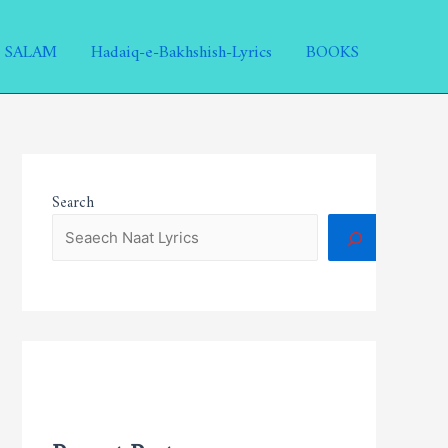
SALAM
Hadaiq-e-Bakhshish-Lyrics
BOOKS
Search
Recent Posts