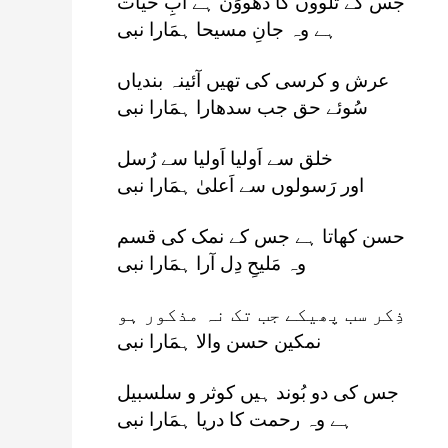
جس کے تلووں کا دھووَن ہے آبِ حیات
ہے وہ جانِ مسیحا ہمَارا نبی
عرش و کرسی کی تھیں آئینہ بندیاں
سُوئے حق جب سدھارا ہمَارا نبی
خلق سے اَولیا اَولیا سے رُسل
اور رَسولوں سے اَعلیٰ ہمَارا نبی
حسن کھاتا ہے جس کے نمک کی قسم
وہ مَلیحِ دِل آرا ہمَارا نبی
ذِکر سب پھیکے جب تک نہ مذکور ہو
نمکین حسن والا ہمَارا نبی
جس کی دو بُوند ہیں کوثر و سلسبیل
ہے وہ رحمت کا دریا ہمَارا نبی