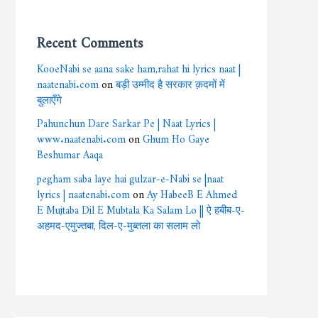
Recent Comments
KooeNabi se aana sake ham,rahat hi lyrics naat |
naatenabi.com
on
बड़ी उम्मीद है सरकार क़दमों में
बुलाएँगे
Pahunchun Dare Sarkar Pe | Naat Lyrics |
www.naatenabi.com
on
Ghum Ho Gaye
Beshumar Aaqa
pegham saba laye hai gulzar-e-Nabi se |naat
lyrics | naatenabi.com
on
Ay HabeeB E Ahmed
E Mujtaba Dil E Mubtala Ka Salam Lo || ऐ हबीब-ए-
अहमद-एमुज्तबा, दिल-ए-मुब्तला का सलाम लो