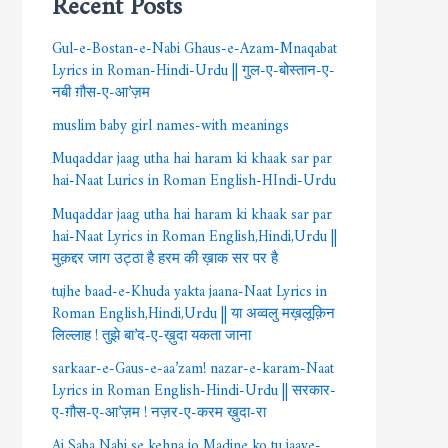
Gul-e-Bostan-e-Nabi Ghaus-e-Azam-Mnaqabat
Lyrics in Roman-Hindi-Urdu || गुल-ए-बोस्तान-ए-
नबी ग़ौस-ए-आ’ज़म
muslim baby girl names-with meanings
Muqaddar jaag utha hai haram ki khaak sar par
hai-Naat Lurics in Roman English-HIndi-Urdu
Muqaddar jaag utha hai haram ki khaak sar par
hai-Naat Lyrics in Roman English,Hindi,Urdu ||
मुक़द्दर जाग उट्ठा है हरम की ख़ाक सर पर है
tujhe baad-e-Khuda yakta jaana-Naat Lyrics in
Roman English,Hindi,Urdu || या अव्वलु मख़लूक़िन
लिल्लाह ! तुझे बा’द-ए-ख़ुदा यकता जाना
sarkaar-e-Gaus-e-aa’zam! nazar-e-karam-Naat
Lyrics in Roman English-Hindi-Urdu || सरकार-
ए-ग़ौस-ए-आ’ज़म ! नज़र-ए-करम ख़ुदा-रा
Ai Saba Nabi se kehna jo Madine ko tu jaaye-