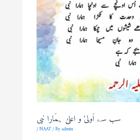
سب سے اَولیٰ و اعلیٰ ہمَارا نبی
/
NAAT
/ By
admin