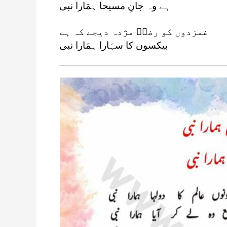
ہے وہ جانِ مسیحا ہمَارا نبی
غمزدوں کو رضاؔ مژدہ دیجے کہ ہے
بیکسوں کا سہَارا ہمَارا نبی