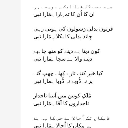
جیسے سب کا خدا ایک ہے ویسے ہی
ان کا اُن کا تمہارا ہمَارا نبی
قرنوں بدلی رَسولوں کی ہوتی رہی
چاند بدلی کا نکلا ہمَارا نبی
کون دیتا ہے دینے کو منھ چاہیے
دینے والا ہے سچا ہمَارا نبی
کیا خبر کتنے تارے کِھلے چھپ گئے
پر نہ ڈُوبے نہ ڈُوبا ہمارا نبی
مُلکِ کونین میں اَنبیا تاجدار
تاجداروں کا آقا ہمَارا نبی
لامکاں تک اُجالا ہے جس کا وہ ہے
ہر مکاں کا اُجالا ہمَارا نبی