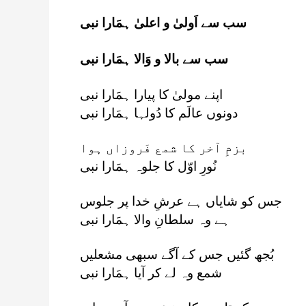
سب سے اَولیٰ و اعلیٰ ہمَارا نبی
سب سے بالا و وَالا ہمَارا نبی
اپنے مولیٰ کا پیارا ہمَارا نبی
دونوں عالَم کا دُولہا ہمَارا نبی
بزمِ آخر کا شمع فَروزاں ہوا
نُورِ اوّل کا جلوہ ہمَارا نبی
جس کو شایاں ہے عرشِ خدا پر جلوس
ہے وہ سلطانِ والا ہمَارا نبی
بُجھ گئیں جس کے آگے سبھی مشعلیں
شمع وہ لے کر آیا ہمَارا نبی