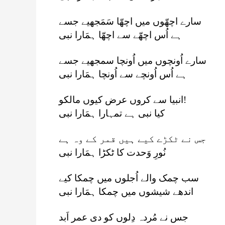
سارے اچھّوں میں اچھّا سَمَجھیے جسے
ہے اُس اچھّے سے اچھّا ہمَارا نبی
سارے اُونچوں میں اُونچا سمجھیے جسے
ہے اُس اُونچے سے اُونچا ہمَارا نبی
انبیا سے کروں عرض کیوں مالکو!
کیا نبی ہے تمہارا ہمَارا نبی
جس نے ٹکڑے کیے ہیں قمر کے وہ ہے
نُورِ وَحدت کا ٹکڑا ہمَارا نبی
سب چمک والے اُجلوں میں چمکا کیے
اندھے شیشوں میں چمکا ہمَارا نبی
جس نے مُردہ دِلوں کو دی عمر اَبد