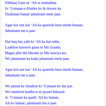
Nibhaai Gani ne ‘Ali se mohabbat.
Jo ‘Usmaan-o-Haider ko ik doosre ka
Dushman bataae jahannam mein jaae.
Agar koi sun kar ‘Ali ka qaseeda bura munh banaae,
Jahannam me.n jaae.
Hai haq bas yahi ki ‘Ali ka hai rutba,
Laakhon karoron guna se bhi zyaada.
Magar phir bhi bhonke jo Mu’aawiya ko,
Wo jahannam ka kutta jahannam mein jaae.
Agar koi sun kar ‘Ali ka qaseeda bura munh banaae,
Jahannam me.n jaae.
Wo jannat ke shaahon ki ‘Usmaan ke dar par,
Wo mazboot haatho.n se pyaari hifaazat.
Jo ‘Usmaan ka qaatil ‘Ali ko bataae,
Ali ko bataae, jahannam me.n jaae.