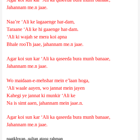
Jahannam me.n jaae.
Naa’re ‘Ali ke lagaaenge har-dam,
Taraane ‘Ali ke hi gaaenge har-dam.
‘Ali ki wajah se mera koi apna
Bhale rooTh jaae, jahannam me.n jaae.
Agar koi sun kar ‘Ali ka qaseeda bura munh banaae,
Jahannam me.n jaae.
Wo maidaan-e-mehshar mein e’laan hoga,
‘Ali waale aayen, wo jannat mein jayen
Kahegi ye jannat ki munkir ‘Ali ke
Na is simt aaen, jahannam mein jaae.n.
Agar koi sun kar ‘Ali ka qaseeda bura munh banaae,
Jahannam me.n jaae.
naatkhwan..sultan ateeq rahman