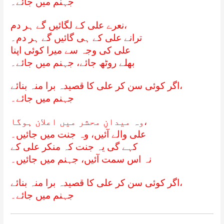
جہنم میں جائے۔
نعرے علی کے لگائیں گے ہر دم،
ترانے علی کے ہی گائیں گے ہر دم۔
علی کی وجہ سے میرا کوئی اپنا
بھلے روٹھ جائے، جہنم میں جائے۔
اگر کوئی سن کر علی کا قصیدہ برا منہ بنائے،
جہنم میں جائے۔
وہ میدانِ محشر میں اعلان ہوگا،
علی والے آئیں، وہ جنت میں جائیں۔
کہے گی یہ جنت کہ منکر علی کے
نہ اس سمت آئیں، جہنم میں جائیں۔
اگر کوئی سن کر علی کا قصیدہ برا منہ بنائے،
جہنم میں جائے۔