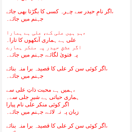
اگر نامِ حیدر سے چہرہ کسی کا بگڑتا بھی جائے،
جہنم میں جائے۔
ہم ہیں علی کے، علی ہے ہمارا،
علی ہے ہماری آنکھوں کا تارا۔
اگر عشقِ حیدر پہ منکر ہمارے
پہ فتویٰ لگائے، جہنم میں جائے۔
اگر کوئی سن کر علی کا قصیدہ برا منہ بنائے،
جہنم میں جائے۔
ہمیں ہے محبت ذاتِ علی سے،
ہماری حیاتی ہے شیرِ جلی سے۔
اگر کوئی منکر علی نام پیارا
زبان پہ نہ لائے، جہنم میں جائے۔
اگر کوئی سن کر علی کا قصیدہ برا منہ بنائے،