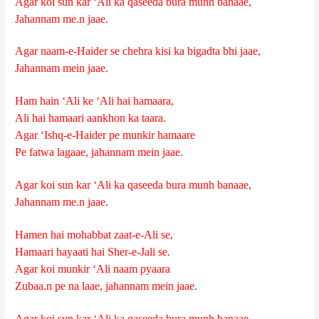
Agar koi sun kar ‘Ali ka qaseeda bura munh banaae,
Jahannam me.n jaae.
Agar naam-e-Haider se chehra kisi ka bigadta bhi jaae,
Jahannam mein jaae.
Ham hain ‘Ali ke ‘Ali hai hamaara,
Ali hai hamaari aankhon ka taara.
Agar ‘Ishq-e-Haider pe munkir hamaare
Pe fatwa lagaae, jahannam mein jaae.
Agar koi sun kar ‘Ali ka qaseeda bura munh banaae,
Jahannam me.n jaae.
Hamen hai mohabbat zaat-e-Ali se,
Hamaari hayaati hai Sher-e-Jali se.
Agar koi munkir ‘Ali naam pyaara
Zubaa.n pe na laae, jahannam mein jaae.
Agar koi sun kar ‘Ali ka qaseeda bura munh banaae,