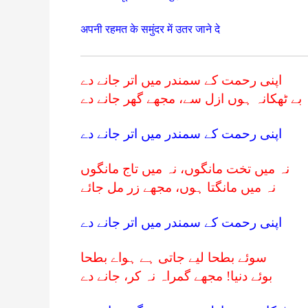
अपनी रहमत के समुंदर में उतर जाने दे
اپنی رحمت کے سمندر میں اتر جانے دے
بے ٹھکانہ ہوں ازل سے، مجھے گھر جانے دے
اپنی رحمت کے سمندر میں اتر جانے دے
نہ میں تخت مانگوں، نہ میں تاج مانگوں
نہ میں مانگتا ہوں، مجھے زر مل جائے
اپنی رحمت کے سمندر میں اتر جانے دے
سوئے بطحا لیے جاتی ہے ہواے بطحا
بوئے دنیا! مجھے گمراہ نہ کر، جانے دے