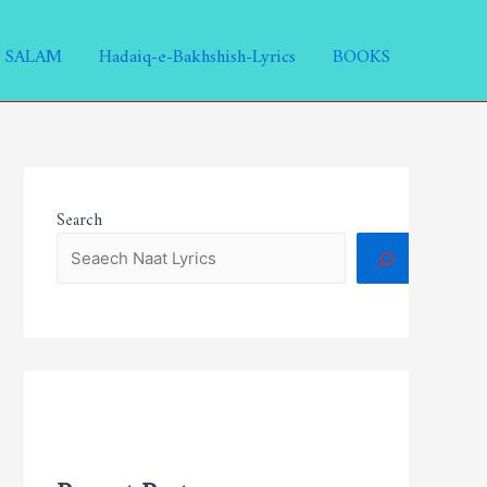
SALAM
Hadaiq-e-Bakhshish-Lyrics
BOOKS
Search
Recent Posts