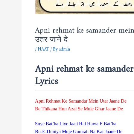
Apni rehmat ke samander mein ut
उतर जाने दे
/
NAAT
/ By
admin
Apni rehmat ke samander 
Lyrics
Apni Rehmat Ke Samandar Mein Utar Jaane De
Be Thikana Hun Azal Se Muje Ghar Jaane De
Suye Bat’ha Liye Jaati Hai Hawa E Bat’ha
Bu-E-Duniya Muje Gumrah Na Kar Jaane De