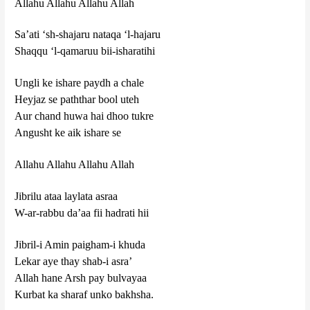
Allahu Allahu Allahu Allah
Sa’ati ‘sh-shajaru nataqa ‘l-hajaru
Shaqqu ‘l-qamaruu bii-isharatihi
Ungli ke ishare paydh a chale
Heyjaz se paththar bool uteh
Aur chand huwa hai dhoo tukre
Angusht ke aik ishare se
Allahu Allahu Allahu Allah
Jibrilu ataa laylata asraa
W-ar-rabbu da’aa fii hadrati hii
Jibril-i Amin paigham-i khuda
Lekar aye thay shab-i asra’
Allah hane Arsh pay bulvayaa
Kurbat ka sharaf unko bakhsha.