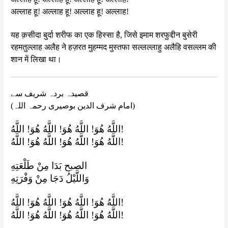
अल्लाह हू! अल्लाह हू! अल्लाह हू! अल्लाह!
यह क़सीदा बुर्दा शरीफ का एक हिस्सा है, जिसे इमाम शरफुद्दीन बुसेरी
रहमतुल्लाह अलैह ने हज़रत मुहम्मद मुस्तफा सल्लल्लाहु अलैहि वसल्लम की
शान में लिखा था।
قصیدہ بردہ شریف سے
(امام شرف الدین بوصیری رحمہ اللہ)
اللَّهُ هُوَ! اللَّهُ هُوَ! اللَّهُ هُوَ! اللَّهُ!
اللَّهُ هُوَ! اللَّهُ هُوَ! اللَّهُ هُوَ! اللَّهُ!
الصبح بَدَا مِنْ طَلْعَتِهِ
وَاللَّيْلُ دَجَا مِنْ وَفْرَتِهِ
اللَّهُ هُوَ! اللَّهُ هُوَ! اللَّهُ هُوَ! اللَّهُ!
اللَّهُ هُوَ! اللَّهُ هُوَ! اللَّهُ هُوَ! اللَّهُ!