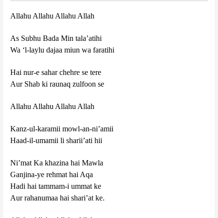
Allahu Allahu Allahu Allah
As Subhu Bada Min tala’atihi
Wa ‘l-laylu dajaa miun wa faratihi
Hai nur-e sahar chehre se tere
Aur Shab ki raunaq zulfoon se
Allahu Allahu Allahu Allah
Kanz-ul-karamii mowl-an-ni’amii
Haad-il-umamii li sharii’ati hii
Ni’mat Ka khazina hai Mawla
Ganjina-ye rehmat hai Aqa
Hadi hai tammam-i ummat ke
Aur rahanumaa hai shari’at ke.