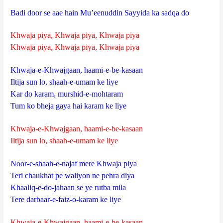
Badi door se aae hain Mu’eenuddin Sayyida ka sadqa do
Khwaja piya, Khwaja piya, Khwaja piya
Khwaja piya, Khwaja piya, Khwaja piya
Khwaja-e-Khwajgaan, haami-e-be-kasaan
Iltija sun lo, shaah-e-umam ke liye
Kar do karam, murshid-e-mohtaram
Tum ko bheja gaya hai karam ke liye
Khwaja-e-Khwajgaan, haami-e-be-kasaan
Iltija sun lo, shaah-e-umam ke liye
Noor-e-shaah-e-najaf mere Khwaja piya
Teri chaukhat pe waliyon ne pehra diya
Khaaliq-e-do-jahaan se ye rutba mila
Tere darbaar-e-faiz-o-karam ke liye
Khwaja-e-Khwajgaan, haami-e-be-kasaan