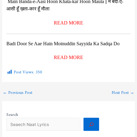
Main Banda-e-Aasi Hoon Khata-kar Hoon Maula || मैं बंदा-ए-
आसी हूँ ख़ता-कार हूँ मौला
READ MORE
Badi Door Se Aae Hain Moinuddin Sayyida Ka Sadqa Do
READ MORE
Post Views:
350
←
Previous Post
Next Post
→
Search