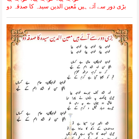
بڑی دور سے آئے ہیں مُعین الدین سیدہ کا صدقہ دو