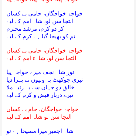
خواجۂ خواجگان، حامی بے کساں
التجا سن لو، شاہ امم کے لیے
کر دو کرم، مرشد محترم
تم کو بھیجا گیا ہے کرم کے لیے
خواجۂ خواجگان، حامی بے کساں
التجا سن لو، شاہء امم کے لیے
نور شاہ نجف میرے خواجہ پیا
تیری چوکھٹ پہ ولیوں نے پہرا دیا
خالق دو جہاں سے یہ رتبہ ملا
تیرے دربار فیض و کرم کے لیے
خواجۂ خواجگان، حام بے کساں
التجا سن لو شاہ امم کے لیے
شاہ اجمیر میرا مسیحا ہے تو