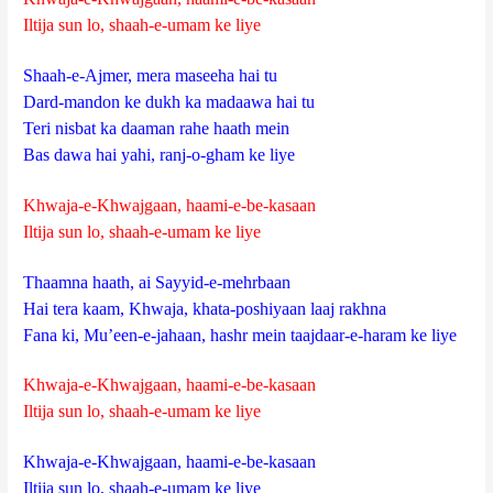
Iltija sun lo, shaah-e-umam ke liye
Shaah-e-Ajmer, mera maseeha hai tu
Dard-mandon ke dukh ka madaawa hai tu
Teri nisbat ka daaman rahe haath mein
Bas dawa hai yahi, ranj-o-gham ke liye
Khwaja-e-Khwajgaan, haami-e-be-kasaan
Iltija sun lo, shaah-e-umam ke liye
Thaamna haath, ai Sayyid-e-mehrbaan
Hai tera kaam, Khwaja, khata-poshiyaan laaj rakhna
Fana ki, Mu’een-e-jahaan, hashr mein taajdaar-e-haram ke liye
Khwaja-e-Khwajgaan, haami-e-be-kasaan
Iltija sun lo, shaah-e-umam ke liye
Khwaja-e-Khwajgaan, haami-e-be-kasaan
Iltija sun lo, shaah-e-umam ke liye