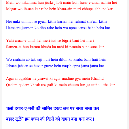
Mein wo nikamma hun jisski jholi main koii husn-e-amal nahiin hei
Magar wo ihsaan kar rahe hein khata-ain meri chhupa chhupa kar
Hei unki ummat se pyaar kitna karam hei rahmat sha’aar kitna
Hamaare jurmon ko dho rahe hein wo apne aansu baha baha kar
Yahi asaas-e-amal hei meri issi se bigrri bani hei meri
Samett-ta hun karam khuda ka nabi ki naatain suna suna kar
Wo raahain ab tak saji huii hein dilon ka kaaba bani huii hein
Jahaan jahaan se huzur guzre hein naqsh apna jama jama kar
Agar muqaddar ne yaawri ki agar madine gya mein Khaalid
Qadam qadam khaak uss gali ki mein chuum lun ga uttha uttha kar
चलो दयार-ए-नबी की जानिब दरूद लब पर सजा सजा कर
बहार लूटेंगे हम करम की दिलों को दामन बना बना कर।