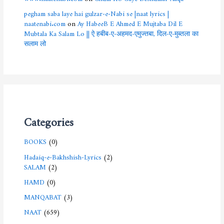
pegham saba laye hai gulzar-e-Nabi se |naat lyrics |
naatenabi.com
on
Ay HabeeB E Ahmed E Mujtaba Dil E
Mubtala Ka Salam Lo || ऐ हबीब-ए-अहमद-एमुज्तबा, दिल-ए-मुब्तला का
सलाम लो
Categories
BOOKS
(0)
Hadaiq-e-Bakhshish-Lyrics
(2)
SALAM
(2)
HAMD
(0)
MANQABAT
(3)
NAAT
(659)