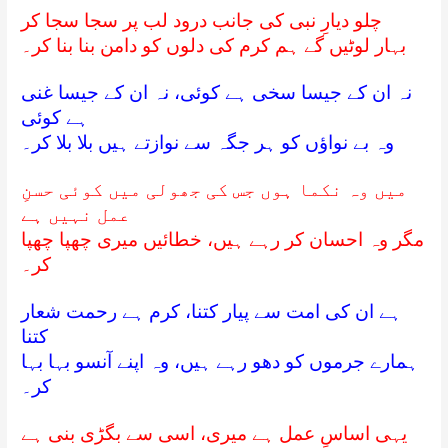
چلو دیارِ نبی کی جانب درود لب پر سجا سجا کر
بہار لوٹیں گے ہم کرم کی دلوں کو دامن بنا بنا کر۔
نہ ان کے جیسا سخی ہے کوئی، نہ ان کے جیسا غنی
ہے کوئی
وہ بے نواؤں کو ہر جگہ سے نوازتے ہیں بلا بلا کر۔
میں وہ نکما ہوں جس کی جھولی میں کوئی حسنِ
عمل نہیں ہے
مگر وہ احسان کر رہے ہیں، خطائیں میری چھپا چھپا
کر۔
ہے ان کی امت سے پیار کتنا، کرم ہے رحمت شعار
کتنا
ہمارے جرموں کو دھو رہے ہیں، وہ اپنے آنسو بہا بہا
کر۔
یہی اساسِ عمل ہے میری، اسی سے بگڑی بنی ہے