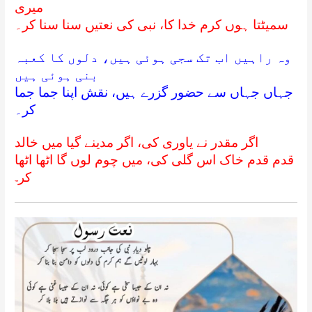
میری
سميٹتا ہوں کرم خدا کا، نبی کی نعتیں سنا سنا کر۔
وہ راہیں اب تک سجی ہوئی ہیں، دلوں کا کعبہ
بنی ہوئی ہیں
جہاں جہاں سے حضور گزرے ہیں، نقش اپنا جما جما
کر۔
اگر مقدر نے یاوری کی، اگر مدینے گیا میں خالد
قدم قدم خاک اس گلی کی، میں چوم لوں گا اٹھا اٹھا
کر
۔