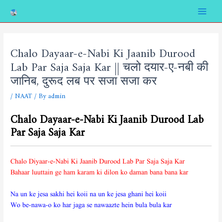
Skip
Post
Main
to
navigation
Menu
content
Chalo Dayaar-e-Nabi Ki Jaanib Durood
Lab Par Saja Saja Kar || चलो दयार-ए-नबी की
जानिब, दुरूद लब पर सजा सजा कर
/
NAAT
/ By
admin
Chalo Dayaar-e-Nabi Ki Jaanib Durood Lab
Par Saja Saja Kar
Chalo Diyaar-e-Nabi Ki Jaanib Durood Lab Par Saja Saja Kar
Bahaar luuttain ge ham karam ki dilon ko daman bana bana kar
Na un ke jesa sakhi hei koii na un ke jesa ghani hei koii
Wo be-nawa-o ko har jaga se nawaazte hein bula bula kar