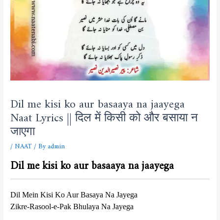
Dil me kisi ko aur basaaya na jaayega
Naat Lyrics || दिल में किसी को और बसाया न
जाएगा
/
NAAT
/ By
admin
Dil me kisi ko aur basaaya na jaayega
Dil Mein Kisi Ko Aur Basaya Na Jayega
Zikre-Rasool-e-Pak Bhulaya Na Jayega