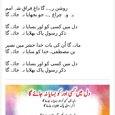
روشن رہے گا داغِ فراقِ شہِ امم
یہ وہ چراغ ہے جو بجھایا نہ جائے گا
دل میں کسی کو اور بسایا نہ جائے گا
ذکرِ رسولِ پاک بھلایا نہ جائے گا
مانے گا اُن کی بات خدا حشر میں نصیر
بن مصطفی، خدا کو منایا نہ جائے گا
دل میں کسی کو اور بسایا نہ جائے گا
ذکرِ رسولِ پاک بھلایا نہ جائے گا