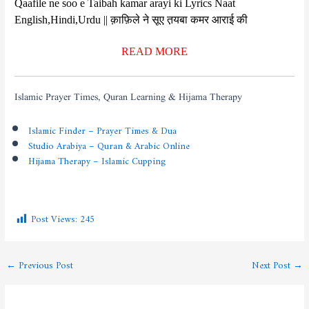
Qaafile ne soo e Taibah kamar arayi ki Lyrics Naat
English,Hindi,Urdu || क़ाफ़िले ने सूए त़यबा कमर आराई की
READ MORE
Islamic Prayer Times, Quran Learning & Hijama Therapy
Islamic Finder – Prayer Times & Dua
Studio Arabiya – Quran & Arabic Online
Hijama Therapy – Islamic Cupping
Post Views:
245
←
Previous Post
Next Post
→