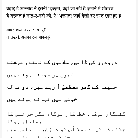
बढ़ाई है अल्लाह ने इतनी ‘इज़्ज़त, बढ़ी जा रही है ज़माने में शोहरत
ये बरकत है नात-ए-नबी की, ऐ ‘अज़मत! जहाँ देखो हर सम्त छाए हुए हैं
शायर: अज़मत रज़ा भागलपुरी
ना’त-ख़्वाँ: अज़मत रज़ा भागलपुरी
درودوں کی ڈالی، سلاموں کے تحفے، فرشتے
لبوں پر سجائے ہوئے ہیں
حلیمہ کے گھر مصطفیٰ آ رہے ہیں، دو عالم
خوشی میں نہائے ہوئے ہیں
گنہگار ہوگا، خطاکار ہوگا، مگر جو نبی کا
وفادار ہوگا
جلائے گی کیسے بھلا اُس کو دوزخ، وہ دامن میں
جن کو چھپائے ہوئے ہیں