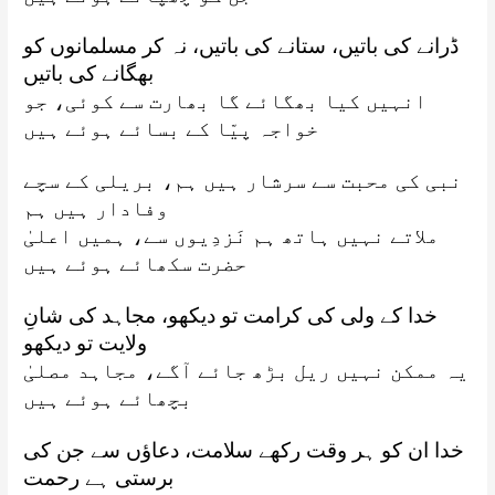
ڈرانے کی باتیں، ستانے کی باتیں، نہ کر مسلمانوں کو
بھگانے کی باتیں
انہیں کیا بھگائے گا بھارت سے کوئی، جو
خواجہ پیّا کے بسائے ہوئے ہیں
نبی کی محبت سے سرشار ہیں ہم، بریلی کے سچے
وفادار ہیں ہم
ملاتے نہیں ہاتھ ہم نَزدِیوں سے، ہمیں اعلیٰ
حضرت سکھائے ہوئے ہیں
خدا کے ولی کی کرامت تو دیکھو، مجاہد کی شانِ
ولایت تو دیکھو
یہ ممکن نہیں ریل بڑھ جائے آگے، مجاہد مصلیٰ
بچھائے ہوئے ہیں
خدا ان کو ہر وقت رکھے سلامت، دعاؤں سے جن کی
برستی ہے رحمت