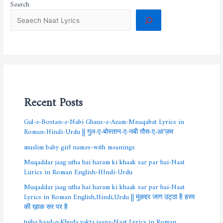
Search
Recent Posts
Gul-e-Bostan-e-Nabi Ghaus-e-Azam-Mnaqabat Lyrics in
Roman-Hindi-Urdu || गुल-ए-बोस्तान-ए-नबी ग़ौस-ए-आ’ज़म
muslim baby girl names-with meanings
Muqaddar jaag utha hai haram ki khaak sar par hai-Naat
Lurics in Roman English-HIndi-Urdu
Muqaddar jaag utha hai haram ki khaak sar par hai-Naat
Lyrics in Roman English,Hindi,Urdu || मुक़द्दर जाग उट्ठा है हरम
की ख़ाक सर पर है
tujhe baad-e-Khuda yakta jaana-Naat Lyrics in Roman