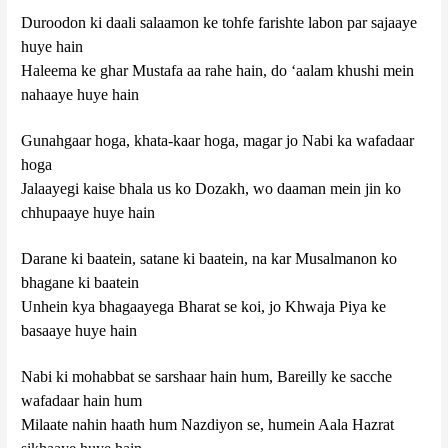
Duroodon ki daali salaamon ke tohfe farishte labon par sajaaye
huye hain
Haleema ke ghar Mustafa aa rahe hain, do ‘aalam khushi mein
nahaaye huye hain
Gunahgaar hoga, khata-kaar hoga, magar jo Nabi ka wafadaar
hoga
Jalaayegi kaise bhala us ko Dozakh, wo daaman mein jin ko
chhupaaye huye hain
Darane ki baatein, satane ki baatein, na kar Musalmanon ko
bhagane ki baatein
Unhein kya bhagaayega Bharat se koi, jo Khwaja Piya ke
basaaye huye hain
Nabi ki mohabbat se sarshaar hain hum, Bareilly ke sacche
wafadaar hain hum
Milaate nahin haath hum Nazdiyon se, humein Aala Hazrat