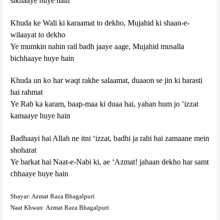
sikhaaye huye hain
Khuda ke Wali ki karaamat to dekho, Mujahid ki shaan-e-
wilaayat to dekho
Ye mumkin nahin rail badh jaaye aage, Mujahid musalla
bichhaaye huye hain
Khuda un ko har waqt rakhe salaamat, duaaon se jin ki barasti
hai rahmat
Ye Rab ka karam, baap-maa ki duaa hai, yahan hum jo ‘izzat
kamaaye huye hain
Badhaayi hai Allah ne itni ‘izzat, badhi ja rahi hai zamaane mein
shoharat
Ye barkat hai Naat-e-Nabi ki, ae ‘Azmat! jahaan dekho har samt
chhaaye huye hain
Shayar: Azmat Raza Bhagalpuri
Naat Khwan: Azmat Raza Bhagalpuri