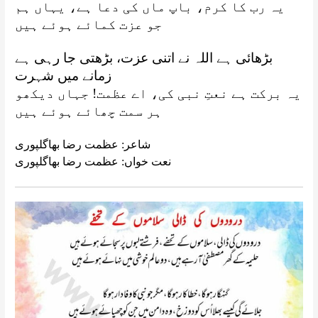
یہ رب کا کرم، باپ ماں کی دعا ہے، یہاں ہم
جو عزت کمائے ہوئے ہیں
بڑھائی ہے اللہ نے اتنی عزت، بڑھتی جا رہی ہے
زمانے میں شہرت
یہ برکت ہے نعتِ نبی کی، اے عظمت! جہاں دیکھو
ہر سمت چھائے ہوئے ہیں
شاعر: عظمت رضا بھاگلپوری
نعت خواں: عظمت رضا بھاگلپوری