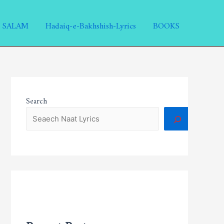
SALAM
Hadaiq-e-Bakhshish-Lyrics
BOOKS
Search
Recent Posts