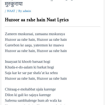
मुस्कुराया
/
NAAT
/ By
admin
Huzoor aa rahe hain Naat Lyrics
Zameen muskuraai, zamaana muskuraya
Huzoor aa rahe hain, Huzoor aa rahe hain
Gareebon ke aaqa, yateemon ke maawa
Huzoor aa rahe hain, Huzoor aa rahe hain
Inaayaat ki khoob barsaat hogi
Khuda-e-do-aalam ki barkat hogi
Saja kar ke sar par shafa’at ka sehra
Huzoor aa rahe hain, Huzoor aa rahe hain
Chiraag-e-mohabbat ujala karenge
Dilon ki gali ko sajaya karenge
Safeena sambhalenge hum ab wafa ka