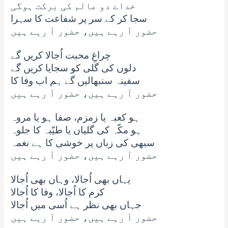
خداے دو عالم کی برکت ہوگی
سجا کر کے سر پر شفاعت کا سہرا
حضور آ رہے ہیں، حضور آ رہے ہیں
چراغِ محبت اُجالا کریں گے
دلوں کی گلی کو سجایا کریں گے
سفینہ سنبھالیں گے ہم اب وفا کا
حضور آ رہے ہیں، حضور آ رہے ہیں
ہو کعبہ یا زمزم، صفا ہو یا مروہ
ہو مکّہ کی گلیاں یا طیّبہ کا جلوہ
سبھی کی زباں پر خوشی کا ہے نغمہ
حضور آ رہے ہیں، حضور آ رہے ہیں
یہاں بھی اُجالا، وہاں بھی اُجالا
کرم کا اُجالا، وفا کا اُجالا
جہاں بھی نظر ہے اُسی میں اُجالا
حضور آ رہے ہیں، حضور آ رہے ہیں