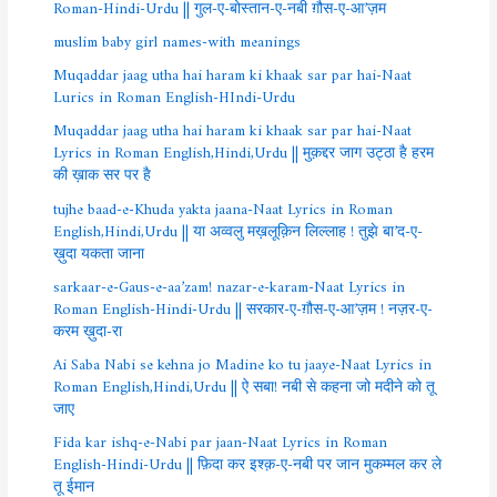
Roman-Hindi-Urdu || गुल-ए-बोस्तान-ए-नबी ग़ौस-ए-आ’ज़म
muslim baby girl names-with meanings
Muqaddar jaag utha hai haram ki khaak sar par hai-Naat
Lurics in Roman English-HIndi-Urdu
Muqaddar jaag utha hai haram ki khaak sar par hai-Naat
Lyrics in Roman English,Hindi,Urdu || मुक़द्दर जाग उट्ठा है हरम
की ख़ाक सर पर है
tujhe baad-e-Khuda yakta jaana-Naat Lyrics in Roman
English,Hindi,Urdu || या अव्वलु मख़लूक़िन लिल्लाह ! तुझे बा’द-ए-
ख़ुदा यकता जाना
sarkaar-e-Gaus-e-aa’zam! nazar-e-karam-Naat Lyrics in
Roman English-Hindi-Urdu || सरकार-ए-ग़ौस-ए-आ’ज़म ! नज़र-ए-
करम ख़ुदा-रा
Ai Saba Nabi se kehna jo Madine ko tu jaaye-Naat Lyrics in
Roman English,Hindi,Urdu || ऐ सबा! नबी से कहना जो मदीने को तू
जाए
Fida kar ishq-e-Nabi par jaan-Naat Lyrics in Roman
English-Hindi-Urdu || फ़िदा कर इश्क़-ए-नबी पर जान मुकम्मल कर ले
तू ईमान