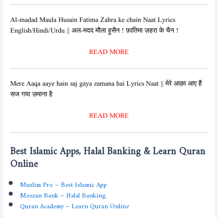
Al-madad Maula Husain Fatima Zahra ke chain Naat Lyrics
English/Hindi/Urdu || अल-मदद मौला हुसैन ! फ़ातिमा ज़हरा के चैन !
READ MORE
Mere Aaqa aaye hain saj gaya zamana hai Lyrics Naat || मेरे आक़ा आए हैं
सज गया ज़माना है
READ MORE
Best Islamic Apps, Halal Banking & Learn Quran
Online
Muslim Pro – Best Islamic App
Meezan Bank – Halal Banking
Quran Academy – Learn Quran Online