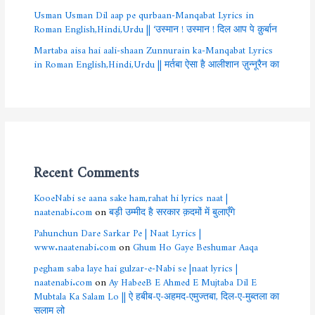
Usman Usman Dil aap pe qurbaan-Manqabat Lyrics in
Roman English,Hindi,Urdu || ‘उस्मान ! उस्मान ! दिल आप पे क़ुर्बान
Martaba aisa hai aali-shaan Zunnurain ka-Manqabat Lyrics
in Roman English,Hindi,Urdu || मर्तबा ऐसा है आलीशान ज़ुन्नूरैन का
Recent Comments
KooeNabi se aana sake ham,rahat hi lyrics naat |
naatenabi.com
on
बड़ी उम्मीद है सरकार क़दमों में बुलाएँगे
Pahunchun Dare Sarkar Pe | Naat Lyrics |
www.naatenabi.com
on
Ghum Ho Gaye Beshumar Aaqa
pegham saba laye hai gulzar-e-Nabi se |naat lyrics |
naatenabi.com
on
Ay HabeeB E Ahmed E Mujtaba Dil E
Mubtala Ka Salam Lo || ऐ हबीब-ए-अहमद-एमुज्तबा, दिल-ए-मुब्तला का
सलाम लो