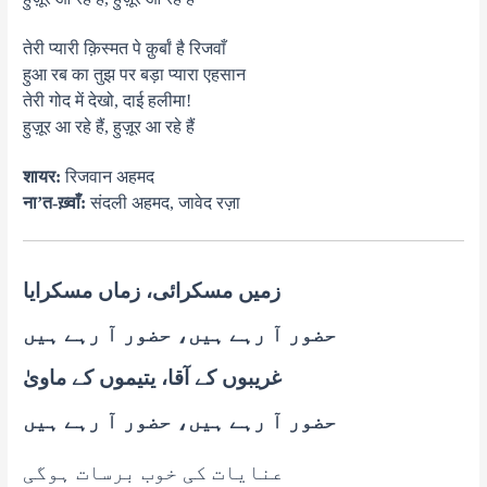
तेरी प्यारी क़िस्मत पे क़ुर्बां है रिजवाँ
हुआ रब का तुझ पर बड़ा प्यारा एहसान
तेरी गोद में देखो, दाई हलीमा!
हुज़ूर आ रहे हैं, हुज़ूर आ रहे हैं
शायर:
रिजवान अहमद
ना’त-ख़्वाँ:
संदली अहमद, जावेद रज़ा
زمیں مسکرائی، زماں مسکرایا
حضور آ رہے ہیں، حضور آ رہے ہیں
غریبوں کے آقا، یتیموں کے ماویٰ
حضور آ رہے ہیں، حضور آ رہے ہیں
عنایات کی خوب برسات ہوگی