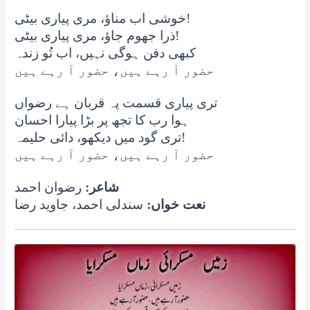
خوشی اب مناؤ، مری پیاری بیٹی!
ذرا جھوم جاؤ، مری پیاری بیٹی!
کبھی دفن ہوگی نہیں، اب تُو زندہ
حضور آ رہے ہیں، حضور آ رہے ہیں
تری پیاری قسمت پہ قربان ہے رضواں
ہوا رب کا تجھ پر بڑا پیارا احسان
تری گود میں دیکھو، دائی حلیمہ!
حضور آ رہے ہیں، حضور آ رہے ہیں
شاعر:
رضوان احمد
نعت خواں:
سندلی احمد، جاوید رضا