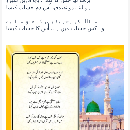
پڑھتا تھا جس کا کلمہ، پایا انہیں نکیرو
ہو لینے دو تصدق، اُس دم حساب کیسا
سالکؔ کو بخش یا رب، گو لائقِ سزا ہے
وہ کس حساب میں ہے، اُس کا حساب کیسا