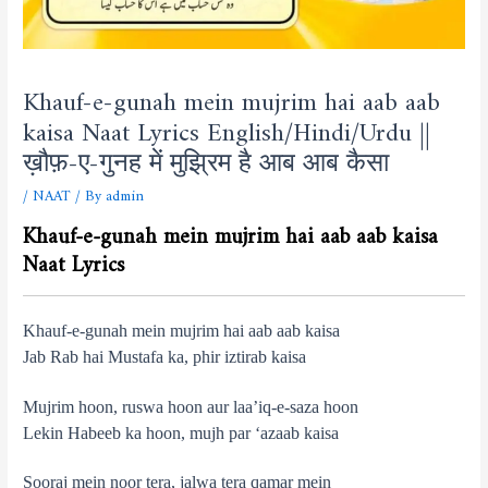
Khauf-e-gunah mein mujrim hai aab aab
kaisa Naat Lyrics English/Hindi/Urdu ||
ख़ौफ़-ए-गुनह में मुझ्रिम है आब आब कैसा
/
NAAT
/ By
admin
Khauf-e-gunah mein mujrim hai aab aab kaisa
Naat Lyrics
Khauf-e-gunah mein mujrim hai aab aab kaisa
Jab Rab hai Mustafa ka, phir iztirab kaisa
Mujrim hoon, ruswa hoon aur laa’iq-e-saza hoon
Lekin Habeeb ka hoon, mujh par ‘azaab kaisa
Sooraj mein noor tera, jalwa tera qamar mein