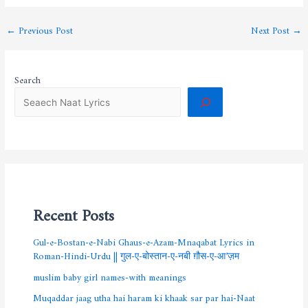
←
Previous Post
Next Post
→
Search
Recent Posts
Gul-e-Bostan-e-Nabi Ghaus-e-Azam-Mnaqabat Lyrics in
Roman-Hindi-Urdu || गुल-ए-बोस्तान-ए-नबी ग़ौस-ए-आ’ज़म
muslim baby girl names-with meanings
Muqaddar jaag utha hai haram ki khaak sar par hai-Naat