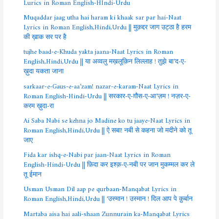
Lurics in Roman English-HIndi-Urdu
Muqaddar jaag utha hai haram ki khaak sar par hai-Naat
Lyrics in Roman English,Hindi,Urdu || मुक़द्दर जाग उट्ठा है हरम
की ख़ाक सर पर है
tujhe baad-e-Khuda yakta jaana-Naat Lyrics in Roman
English,Hindi,Urdu || या अव्वलु मख़लूक़िन लिल्लाह ! तुझे बा’द-ए-
ख़ुदा यकता जाना
sarkaar-e-Gaus-e-aa’zam! nazar-e-karam-Naat Lyrics in
Roman English-Hindi-Urdu || सरकार-ए-ग़ौस-ए-आ’ज़म ! नज़र-ए-
करम ख़ुदा-रा
Ai Saba Nabi se kehna jo Madine ko tu jaaye-Naat Lyrics in
Roman English,Hindi,Urdu || ऐ सबा! नबी से कहना जो मदीने को तू
जाए
Fida kar ishq-e-Nabi par jaan-Naat Lyrics in Roman
English-Hindi-Urdu || फ़िदा कर इश्क़-ए-नबी पर जान मुकम्मल कर ले
तू ईमान
Usman Usman Dil aap pe qurbaan-Manqabat Lyrics in
Roman English,Hindi,Urdu || ‘उस्मान ! उस्मान ! दिल आप पे क़ुर्बान
Martaba aisa hai aali-shaan Zunnurain ka-Manqabat Lyrics