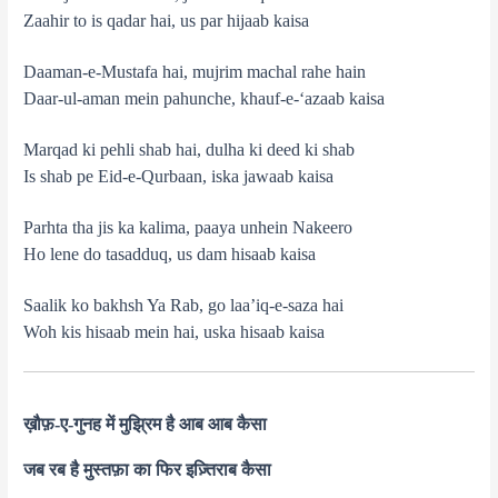
Zaahir to is qadar hai, us par hijaab kaisa
Daaman-e-Mustafa hai, mujrim machal rahe hain
Daar-ul-aman mein pahunche, khauf-e-‘azaab kaisa
Marqad ki pehli shab hai, dulha ki deed ki shab
Is shab pe Eid-e-Qurbaan, iska jawaab kaisa
Parhta tha jis ka kalima, paaya unhein Nakeero
Ho lene do tasadduq, us dam hisaab kaisa
Saalik ko bakhsh Ya Rab, go laa’iq-e-saza hai
Woh kis hisaab mein hai, uska hisaab kaisa
ख़ौफ़-ए-गुनह में मुझ्रिम है आब आब कैसा
जब रब है मुस्तफ़ा का फिर इज़्तिराब कैसा