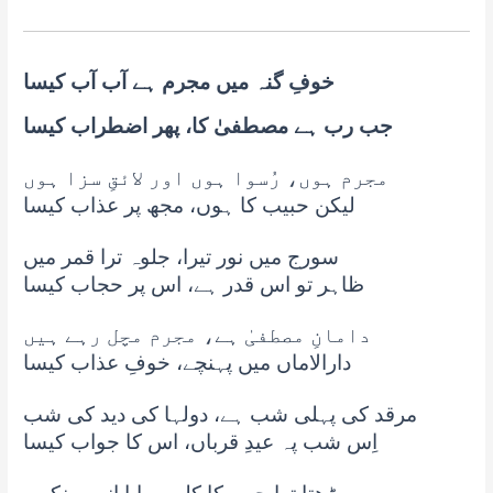
خوفِ گنہ میں مجرم ہے آب آب کیسا
جب رب ہے مصطفیٰ کا، پھر اضطراب کیسا
مجرم ہوں، رُسوا ہوں اور لائقِ سزا ہوں
لیکن حبیب کا ہوں، مجھ پر عذاب کیسا
سورج میں نور تیرا، جلوہ ترا قمر میں
ظاہر تو اس قدر ہے، اس پر حجاب کیسا
دامانِ مصطفیٰ ہے، مجرم مچل رہے ہیں
دارالاماں میں پہنچے، خوفِ عذاب کیسا
مرقد کی پہلی شب ہے، دولہا کی دید کی شب
اِس شب پہ عیدِ قرباں، اس کا جواب کیسا