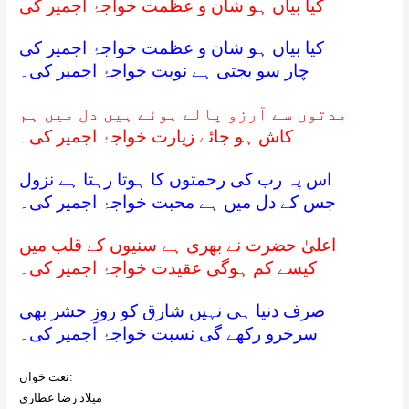
کیا بیاں ہو شان و عظمت خواجۂ اجمیر کی
کیا بیاں ہو شان و عظمت خواجۂ اجمیر کی
چار سو بجتی ہے نوبت خواجۂ اجمیر کی۔
مدتوں سے آرزو پالے ہوئے ہیں دل میں ہم
کاش ہو جائے زیارت خواجۂ اجمیر کی۔
اس پہ رب کی رحمتوں کا ہوتا رہتا ہے نزول
جس کے دل میں ہے محبت خواجۂ اجمیر کی۔
اعلیٰ حضرت نے بھری ہے سنیوں کے قلب میں
کیسے کم ہوگی عقیدت خواجۂ اجمیر کی۔
صرف دنیا ہی نہیں شارق کو روزِ حشر بھی
سرخرو رکھے گی نسبت خواجۂ اجمیر کی۔
نعت خواں:
میلاد رضا عطاری