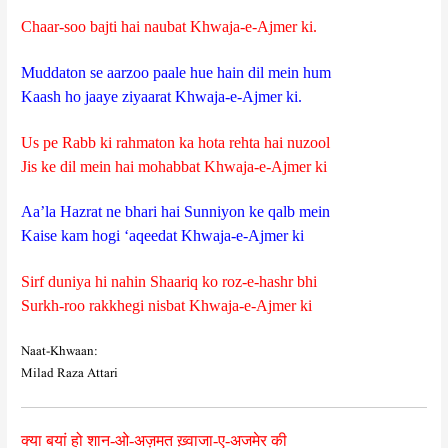
Chaar-soo bajti hai naubat Khwaja-e-Ajmer ki.
Muddaton se aarzoo paale hue hain dil mein hum
Kaash ho jaaye ziyaarat Khwaja-e-Ajmer ki.
Us pe Rabb ki rahmaton ka hota rehta hai nuzool
Jis ke dil mein hai mohabbat Khwaja-e-Ajmer ki
Aa’la Hazrat ne bhari hai Sunniyon ke qalb mein
Kaise kam hogi ‘aqeedat Khwaja-e-Ajmer ki
Sirf duniya hi nahin Shaariq ko roz-e-hashr bhi
Surkh-roo rakkhegi nisbat Khwaja-e-Ajmer ki
Naat-Khwaan:
Milad Raza Attari
क्या बयां हो शान-ओ-अज़मत ख़्वाजा-ए-अजमेर की