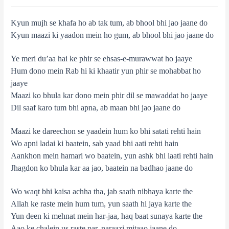
Kyun mujh se khafa ho ab tak tum, ab bhool bhi jao jaane do
Kyun maazi ki yaadon mein ho gum, ab bhool bhi jao jaane do
Ye meri du’aa hai ke phir se ehsas-e-murawwat ho jaaye
Hum dono mein Rab hi ki khaatir yun phir se mohabbat ho
jaaye
Maazi ko bhula kar dono mein phir dil se mawaddat ho jaaye
Dil saaf karo tum bhi apna, ab maan bhi jao jaane do
Maazi ke dareechon se yaadein hum ko bhi satati rehti hain
Wo apni ladai ki baatein, sab yaad bhi aati rehti hain
Aankhon mein hamari wo baatein, yun ashk bhi laati rehti hain
Jhagdon ko bhula kar aa jao, baatein na badhao jaane do
Wo waqt bhi kaisa achha tha, jab saath nibhaya karte the
Allah ke raste mein hum tum, yun saath hi jaya karte the
Yun deen ki mehnat mein har-jaa, haq baat sunaya karte the
Aao ke chalein us raste par, naraazi mitaao jaane do