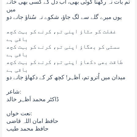
تم بات نہ رکھنا کوئی بھی، اب دل کے کسی بھی خانے
میں
یوں میرے گلے سے لگ جاؤ، شکوے نہ سُناؤ جانے دو
غفلت کو مٹاؤ اپنی تم، کرنے کو بہت کچھ
باقی ہے
سستی کو بھگاؤ اپنی تم، کرنے کو بہت کچھ
باقی ہے
طاقت بھی دکھاؤ اپنی تم، کرنے کو بہت کچھ
باقی ہے
میدان میں اُترو تم، اَظہر! کچھ کر کے دکھاؤ جانے دو
شاعر:
ڈاکٹر محمد اَظہر خالد
نعت خواں:
حافظ امان اللہ قاضی
حافظ محمد طیب