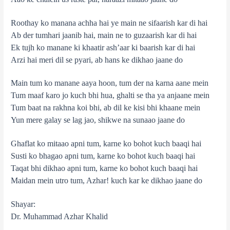
Roothay ko manana achha hai ye main ne sifaarish kar di hai
Ab der tumhari jaanib hai, main ne to guzaarish kar di hai
Ek tujh ko manane ki khaatir ash’aar ki baarish kar di hai
Arzi hai meri dil se pyari, ab hans ke dikhao jaane do
Main tum ko manane aaya hoon, tum der na karna aane mein
Tum maaf karo jo kuch bhi hua, ghalti se tha ya anjaane mein
Tum baat na rakhna koi bhi, ab dil ke kisi bhi khaane mein
Yun mere galay se lag jao, shikwe na sunaao jaane do
Ghaflat ko mitaao apni tum, karne ko bohot kuch baaqi hai
Susti ko bhagao apni tum, karne ko bohot kuch baaqi hai
Taqat bhi dikhao apni tum, karne ko bohot kuch baaqi hai
Maidan mein utro tum, Azhar! kuch kar ke dikhao jaane do
Shayar:
Dr. Muhammad Azhar Khalid