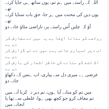
اللہ کے راستے میں ہم تم، یوں ساتھ ہی جایا کرتے
تھے
یوں دین کی محنت میں ہر جا، حق بات سنایا کرتے
تھے
آؤ کہ چلیں اُس راستے پر، ناراضی مٹاؤ جانے دو
روٹھے کو منانا اچھّا ہے یہ میں نے سفارش کر
دی ہے
اب دیر تمہاری جانب ہے، میں نے تو گزارش کر
دی ہے
اک تجھ کو منانے کی خاطر اشعار کی بارش کر
دی ہے
عرضی ہے میری دل سے پیاری، اب ہنس کے دکھاؤ
جانے دو
میں تم کو منانے آیا ہوں، تم دیر نہ کرنا آنے میں
تم معاف کرو جو کچھ بھی ہوا، غلطی سے تھا یا
انجانے میں