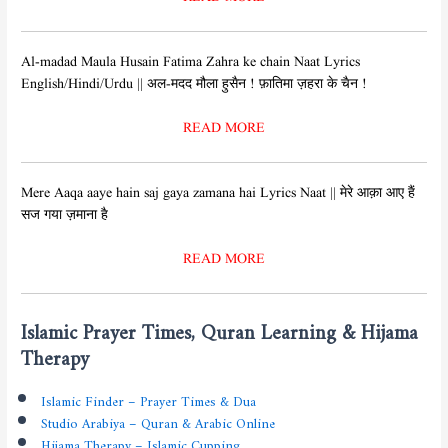
Al-madad Maula Husain Fatima Zahra ke chain Naat Lyrics
English/Hindi/Urdu || अल-मदद मौला हुसैन ! फ़ातिमा ज़हरा के चैन !
READ MORE
Mere Aaqa aaye hain saj gaya zamana hai Lyrics Naat || मेरे आक़ा आए हैं
सज गया ज़माना है
READ MORE
Islamic Prayer Times, Quran Learning & Hijama
Therapy
Islamic Finder – Prayer Times & Dua
Studio Arabiya – Quran & Arabic Online
Hijama Therapy – Islamic Cupping