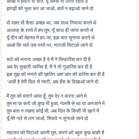
आँखों में हमारी वो बातें, यूँ अश्क भी लाती रहती हैं
झगड़ों को भुला कर आ जाओ, बातें न बढ़ाओ जाने दो
वो वक़्त भी कैसा अच्छा था, जब साथ निभाया करते थे
अल्लाह के रस्ते में हम तुम, यूँ साथ ही जाया करते थे
यूँ दीन की मेहनत में हर-जा, हक़ बात सुनाया करते थे
आओ कि चलें उस रस्ते पर, नाराज़ी मिटाओ जाने दो
रूठे को मनाना अच्छा है ये मैं ने सिफ़ारिश कर दी है
अब देर तुम्हारी जानिब है, मैं ने तो गुज़ारिश कर दी है
इक तुझ को मनाने की ख़ातिर अश’आर की बारिश कर दी है
‘अर्ज़ी है मेरी दिल से प्यारी, अब हँस के दिखाओ जाने दो
मैं तुम को मनाने आया हूँ, तुम देर न करना आने में
तुम मा’फ़ करो जो कुछ भी हुआ, गलती से था या अनजाने में
तुम बात न रखना कोई भी, अब दिल के किसी भी ख़ाने में
यूँ मेरे गले से लग जाओ, शिकवे न सुनाओ जाने दो
ग़फ़लत को मिटाओ अपनी तुम, करने को बहुत कुछ बाक़ी है