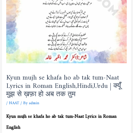
Kyun mujh se khafa ho ab tak tum-Naat
Lyrics in Roman English,Hindi,Urdu | क्यूँ
मुझ से ख़फ़ा हो अब तक तुम
/
NAAT
/ By
admin
Kyun mujh se khafa ho ab tak tum-Naat Lyrics in Roman
English