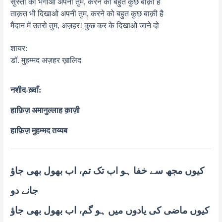
सुस्ती को भगाओ अपनी तुम, करने को बहुत कुछ बाक़ी है
ताक़त भी दिखाओ अपनी तुम, करने को बहुत कुछ बाक़ी है
मैदान में उतरो तुम, अज़हर! कुछ कर के दिखाओ जाने दो
शायर:
डॉ. मुहम्मद अज़हर ख़ालिद
नशीद-ख़्वाँ:
हाफ़िज़ अमानुल्लाह क़ाज़ी
हाफ़िज़ मुहम्मद तय्यब
کیوں مجھ سے خفا ہو اب تک تم، اب بھول بھی جاؤ
جانے دو
کیوں ماضی کی یادوں میں ہو گم، اب بھول بھی جاؤ