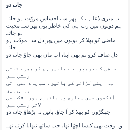
جانے دو
یہ میری دُعا ہے کہ پھر سے احساسِ مروّت ہو جائے
ہم دونوں میں رب ہی کی خاطر یوں پھر سے محبت
ہو جائے
ماضی کو بھلا کر دونوں میں پھر دل سے مودّت ہو
جائے
دل صاف کرو تم بھی اپنا، اب مان بھی جاؤ جانے دو
ماضی کے دریچوں سے یادیں ہم کو بھی ستاتی
رہتی ہیں
وہ اپنی لڑائی کی باتیں، سب یاد بھی آتی
رہتی ہیں
آنکھوں میں ہماری وہ باتیں، یوں اشک بھی
لاتی رہتی ہیں
جھگڑوں کو بھلا کر آ جاؤ، باتیں نہ بڑھاؤ جانے دو
وہ وقت بھی کیسا اچھّا تھا، جب ساتھ نبھایا کرتے تھے