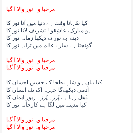
مرحبا وہ نور والا آ گیا
کیا سُہانا وقت ہے دنیا میں آنا نور کا
ہو مبارک، عاشِقو ! تشریف لانا نور کا
دیدۂ بے نور نے دیکھا زمانہ نور کا
گونجتا ہے سارے عالم میں ترانہ نور کا
مرحبا وہ نور والا آ گیا
مرحبا وہ نور والا آ گیا
کیا بیاں ہو شاہِ بطحا کے حسیں احسان کا
آدمی دیکھےگا چہرہ اک نئے انسان کا
ڈھل رہا ہے پُرزہ پُرزہ زیورِ ایمان کا
کیا مدینے میں لگا ہے کارخانہ نور کا
مرحبا وہ نور والا آ گیا
مرحبا وہ نور والا آ گیا