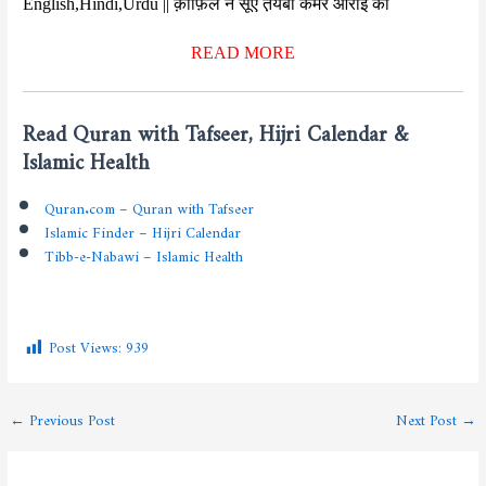
English,Hindi,Urdu || क़ाफ़िले ने सूए त़यबा कमर आराई की
READ MORE
Read Quran with Tafseer, Hijri Calendar &
Islamic Health
Quran.com – Quran with Tafseer
Islamic Finder – Hijri Calendar
Tibb-e-Nabawi – Islamic Health
Post Views:
939
←
Previous Post
Next Post
→