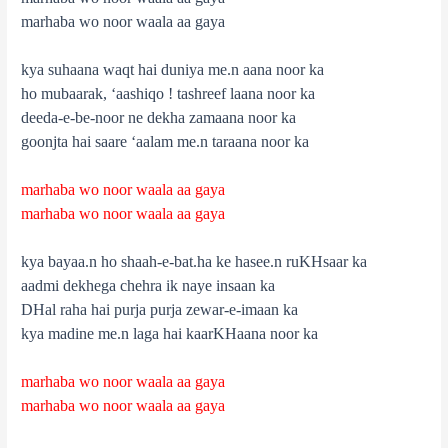
marhaba wo noor waala aa gaya
kya suhaana waqt hai duniya me.n aana noor ka
ho mubaarak, ‘aashiqo ! tashreef laana noor ka
deeda-e-be-noor ne dekha zamaana noor ka
goonjta hai saare ‘aalam me.n taraana noor ka
marhaba wo noor waala aa gaya
marhaba wo noor waala aa gaya
kya bayaa.n ho shaah-e-bat.ha ke hasee.n ruKHsaar ka
aadmi dekhega chehra ik naye insaan ka
DHal raha hai purja purja zewar-e-imaan ka
kya madine me.n laga hai kaarKHaana noor ka
marhaba wo noor waala aa gaya
marhaba wo noor waala aa gaya