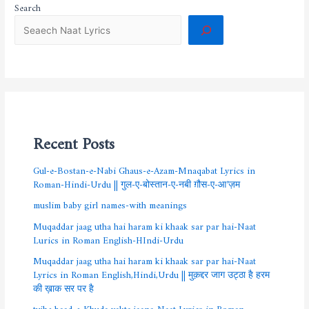
Search
Recent Posts
Gul-e-Bostan-e-Nabi Ghaus-e-Azam-Mnaqabat Lyrics in
Roman-Hindi-Urdu || गुल-ए-बोस्तान-ए-नबी ग़ौस-ए-आ’ज़म
muslim baby girl names-with meanings
Muqaddar jaag utha hai haram ki khaak sar par hai-Naat
Lurics in Roman English-HIndi-Urdu
Muqaddar jaag utha hai haram ki khaak sar par hai-Naat
Lyrics in Roman English,Hindi,Urdu || मुक़द्दर जाग उट्ठा है हरम
की ख़ाक सर पर है
tujhe baad-e-Khuda yakta jaana-Naat Lyrics in Roman