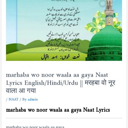
marhaba wo noor waala aa gaya Naat
Lyrics English/Hindi/Urdu || मरहबा वो नूर
वाला आ गया
/
NAAT
/ By
admin
marhaba wo noor waala aa gaya Naat Lyrics
marhaba wo noor waala aa gaya