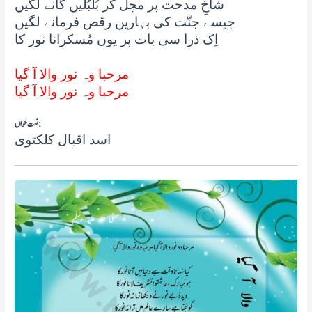
شاخِ مدحت پر مچل کر بُلبُلیں گانے لگیں
جیسے جنّت کی بہاریں رقص فرمانے لگیں
اِک ذرا سی بات پر یوں مُسکرانا نور کا
مرحبا وہ نور والا آ گیا
مرحبا وہ نور والا آ گیا
نعت خواں:
اسد اقبال کلکتوی