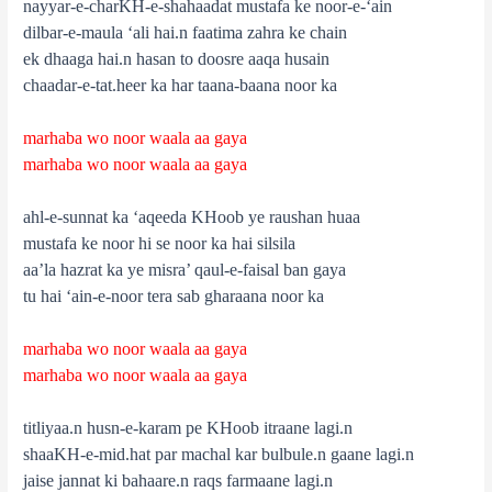
nayyar-e-charKH-e-shahaadat mustafa ke noor-e-‘ain
dilbar-e-maula ‘ali hai.n faatima zahra ke chain
ek dhaaga hai.n hasan to doosre aaqa husain
chaadar-e-tat.heer ka har taana-baana noor ka
marhaba wo noor waala aa gaya
marhaba wo noor waala aa gaya
ahl-e-sunnat ka ‘aqeeda KHoob ye raushan huaa
mustafa ke noor hi se noor ka hai silsila
aa’la hazrat ka ye misra’ qaul-e-faisal ban gaya
tu hai ‘ain-e-noor tera sab gharaana noor ka
marhaba wo noor waala aa gaya
marhaba wo noor waala aa gaya
titliyaa.n husn-e-karam pe KHoob itraane lagi.n
shaaKH-e-mid.hat par machal kar bulbule.n gaane lagi.n
jaise jannat ki bahaare.n raqs farmaane lagi.n