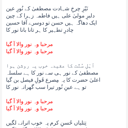
نَیّرِ چرخِ شہادت مصطفیٰ کے نُورِ عین
دلبرِ مولیٰ علی ہیں فاطمہ زہرا کے چین
ایک دھاگہ ہیں حسن تو دوسرے آقا حسین
چادرِ تطہیر کا ہر تانا بانا نور کا
مرحبا وہ نور والا آ گیا
مرحبا وہ نور والا آ گیا
اَہْلِ سُنَّت کا عقیدہ خوب یہ روشن ہوا
مصطفیٰ کے نور ہی سے نور کا ہے سلسلہ
اعلیٰ حضرت کا یہ مِصرع قَولِ فیصل بن گیا
تو ہے عینِ نُور تیرا سب گھرانہ نور کا
مرحبا وہ نور والا آ گیا
مرحبا وہ نور والا آ گیا
تِتلیاں حُسنِ کرم پہ خوب اترانے لگیں