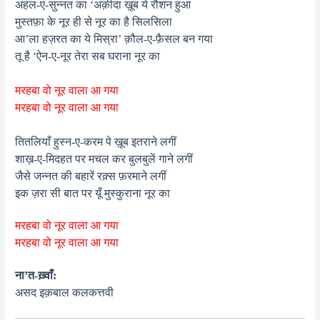
अहल-ए-सुन्नत का ‘अक़ीदा ख़ूब ये रौशन हुआ
मुस्तफ़ा के नूर ही से नूर का है सिलसिला
आ’ला हज़रत का ये मिस्रा’ क़ौल-ए-फ़ैसल बन गया
तू है ‘ऐन-ए-नूर तेरा सब घराना नूर का
मरहबा वो नूर वाला आ गया
मरहबा वो नूर वाला आ गया
तितलियाँ हुस्न-ए-करम पे ख़ूब इतराने लगीं
शाख़-ए-मिदहत पर मचल कर बुलबुलें गाने लगीं
जैसे जन्नत की बहारें रक़्स फ़रमाने लगीं
इक ज़रा सी बात पर यूँ मुस्कुराना नूर का
मरहबा वो नूर वाला आ गया
मरहबा वो नूर वाला आ गया
ना’त-ख़्वाँ:
असद इक़बाल कलकत्तवी