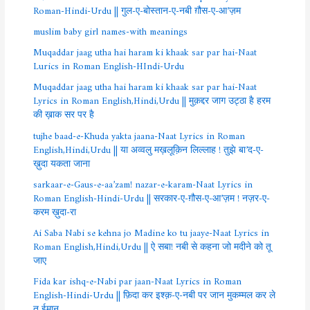
Roman-Hindi-Urdu || गुल-ए-बोस्तान-ए-नबी ग़ौस-ए-आ’ज़म
muslim baby girl names-with meanings
Muqaddar jaag utha hai haram ki khaak sar par hai-Naat
Lurics in Roman English-HIndi-Urdu
Muqaddar jaag utha hai haram ki khaak sar par hai-Naat
Lyrics in Roman English,Hindi,Urdu || मुक़द्दर जाग उट्ठा है हरम
की ख़ाक सर पर है
tujhe baad-e-Khuda yakta jaana-Naat Lyrics in Roman
English,Hindi,Urdu || या अव्वलु मख़लूक़िन लिल्लाह ! तुझे बा’द-ए-
ख़ुदा यकता जाना
sarkaar-e-Gaus-e-aa’zam! nazar-e-karam-Naat Lyrics in
Roman English-Hindi-Urdu || सरकार-ए-ग़ौस-ए-आ’ज़म ! नज़र-ए-
करम ख़ुदा-रा
Ai Saba Nabi se kehna jo Madine ko tu jaaye-Naat Lyrics in
Roman English,Hindi,Urdu || ऐ सबा! नबी से कहना जो मदीने को तू
जाए
Fida kar ishq-e-Nabi par jaan-Naat Lyrics in Roman
English-Hindi-Urdu || फ़िदा कर इश्क़-ए-नबी पर जान मुकम्मल कर ले
तू ईमान