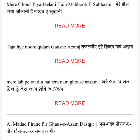
Mere Ghous Piya Jeelani Hain Mahboob E Subhaani || मेरे ग़ौस
पिया जीलानी हैं महबूब-ए-सुब्हानी
READ MORE
Tajalliye noore qidam Gaushe Azam| तजल्लीए नूरे क़िदम ग़ौषे आज़म
READ MORE
mere lab pe rat din hai tera nam ghouse aazam || મેરે લબ પે રાત
દિન હૈ તેરા નામ ગૌ઼ષે આ’ઝમ
READ MORE
Al Madad Pirane Pir Ghaus-e-Azam Dastgir || अल-मदद पीरान-ए-
पीर ग़ौस-उल-आज़म दस्तगीर