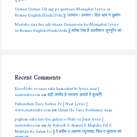
Usman Usman Dil aap pe qurbaan-Manqabat Lyrics in
Roman English,Hindi,Urdu || ‘उस्मान ! उस्मान ! दिल आप पे क़ुर्बान
Martaba aisa hai aali-shaan Zunnurain ka-Manqabat Lyrics
in Roman English,Hindi,Urdu || मर्तबा ऐसा है आलीशान ज़ुन्नूरैन का
Recent Comments
KooeNabi se aana sake ham,rahat hi lyrics naat |
naatenabi.com
on
बड़ी उम्मीद है सरकार क़दमों में बुलाएँगे
Pahunchun Dare Sarkar Pe | Naat Lyrics |
www.naatenabi.com
on
Ghum Ho Gaye Beshumar Aaqa
pegham saba laye hai gulzar-e-Nabi se |naat lyrics |
naatenabi.com
on
Ay HabeeB E Ahmed E Mujtaba Dil E
Mubtala Ka Salam Lo || ऐ हबीब-ए-अहमद-एमुज्तबा, दिल-ए-मुब्तला का
सलाम लो