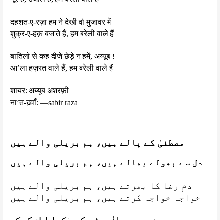
दहशत-ए-रज़ा हम ने देखी वो मुजावर में
शुक्र-ए-हक़ बजाते हैं, हम बरेली वाले हैं
बातिलों से कह दीजे छेड़े न हमें, अय्यूब !
आ’ला हज़रत वाले हैं, हम बरेली वाले हैं
शायर: अय्यूब अशरफ़ी
ना’त-ख़्वाँ: —sabir raza
مصطفیٰ کے پالے ہیں، ہم بریلی والے ہیں
دل سے بھولے بھالے ہیں، ہم بریلی والے ہیں
دمِ رضا کا بھرتے ہیں، ہم بریلی والے ہیں
خواجہ خواجہ کرتے ہیں، ہم بریلی والے ہیں