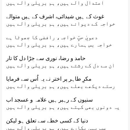
اعتدال والے ہیں، ہم بریلی والے ہیں
غوث کے ہیں شیدائی، اشرف کے ہیں متوالے
خواجہ کے دیوانے ہیں، ہم بریلی والے ہیں
دعویِٰ حبِِّ خواجہ، رافضی کا جھوٹا ہے
خواجہ بس ہمارے ہیں، ہم بریلی والے ہیں
حامد و رضا، نوری سے جڑا دل کا تار
ان سے دل کے رشتے ہیں، ہم بریلی والے ہیں
مکرِ طاہر پر اختر نے یہ اُس سے فرمایا
رستے دیکھے بھلے ہیں، ہم بریلی والے ہیں
سنیوں کے رہبر ہیں علامہ و عسجد اب
یہ دونوں بھی کہتے ہیں، ہم بریلی والے ہیں
دنیا کے کسی خطے سے تعلق ہو لیکن
سب یہی پکارے ہیں، ہم بریلی والے ہیں