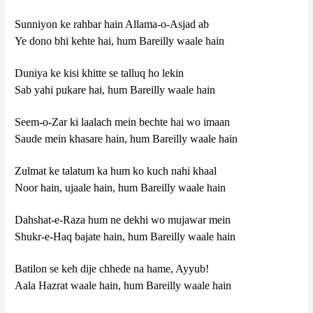
Sunniyon ke rahbar hain Allama-o-Asjad ab
Ye dono bhi kehte hai, hum Bareilly waale hain
Duniya ke kisi khitte se talluq ho lekin
Sab yahi pukare hai, hum Bareilly waale hain
Seem-o-Zar ki laalach mein bechte hai wo imaan
Saude mein khasare hain, hum Bareilly waale hain
Zulmat ke talatum ka hum ko kuch nahi khaal
Noor hain, ujaale hain, hum Bareilly waale hain
Dahshat-e-Raza hum ne dekhi wo mujawar mein
Shukr-e-Haq bajate hain, hum Bareilly waale hain
Batilon se keh dije chhede na hame, Ayyub!
Aala Hazrat waale hain, hum Bareilly waale hain