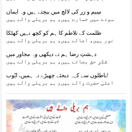
سِیم و زر کی لالچ میں بیچتے ہیں وہ ایمان
سودے میں خسارے ہیں، ہم بریلی والے ہیں
ظلمت کے تلاطم کا ہم کو کچھ نہیں کھٹکا
نور ہیں، اجالے ہیں، ہم بریلی والے ہیں
دہشتِ رضا ہم نے دیکھی وہ مجاور میں
شکرِ حق بجاتے ہیں، ہم بریلی والے ہیں
باطلوں سے کہہ دیجئے چھیڑے نہ ہمیں، ایّوب!
اعلیٰ حضرت والے ہیں، ہم بریلی والے ہیں