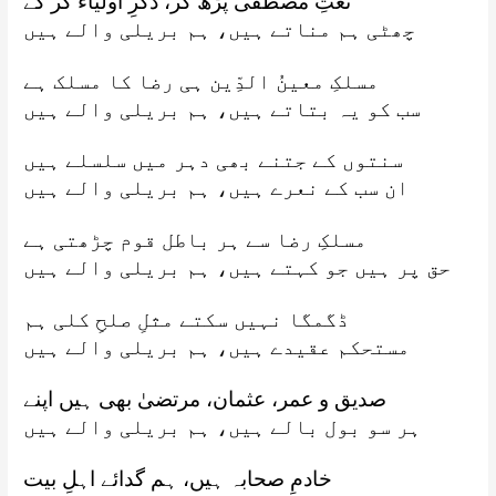
نعتِ مصطفٰی پڑھ کر، ذکرِ اولیاء کر کے
چھٹی ہم مناتے ہیں، ہم بریلی والے ہیں
مسلکِ معینُ الدِّین ہی رضا کا مسلک ہے
سب کو یہ بتاتے ہیں، ہم بریلی والے ہیں
سنتوں کے جتنے بھی دہر میں سلسلے ہیں
ان سب کے نعرے ہیں، ہم بریلی والے ہیں
مسلکِ رضا سے ہر باطل قوم چڑھتی ہے
حق پر ہیں جو کہتے ہیں، ہم بریلی والے ہیں
ڈگمگا نہیں سکتے مثلِ صلحِ کلی ہم
مستحکم عقیدے ہیں، ہم بریلی والے ہیں
صدیق و عمر، عثمان، مرتضیٰ بھی ہیں اپنے
ہر سو بول بالے ہیں، ہم بریلی والے ہیں
خادمِ صحابہ ہیں، ہم گدائے اہلِ بیت