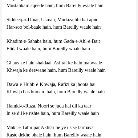
Mustahkam aqeede hain, hum Bareilly waale hain
Siddeeq-o-Umar, Usman, Murtaza bhi hai apne
Har-soo bol-baale hain, hum Bareilly waale hain
Khadim-e-Sahaba hain, hum Gada-e-Ahl-e-Bait
Etidal waale hain, hum Bareilly waale hain
Ghaus ke hain shaidaai, Ashraf ke hain matwaale
Khwaja ke deewane hain, hum Bareilly waale hain
Dawa-e-Hubb-e-Khwaja, Rafizi ka jhoota hai
Khwaja bas humare hain, hum Bareilly waale hain
Hamid-o-Raza, Noori se juda hai dil ka taar
In se dil ke rishte hain, hum Bareilly waale hain
Makr-e-Tahir par Akhtar ne ye us se farmaya
Raste dekhe bhale hain, hum Bareilly waale hain