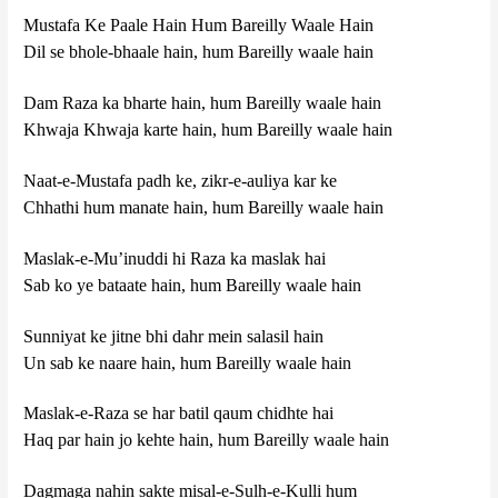
Mustafa Ke Paale Hain Hum Bareilly Waale Hain
Dil se bhole-bhaale hain, hum Bareilly waale hain
Dam Raza ka bharte hain, hum Bareilly waale hain
Khwaja Khwaja karte hain, hum Bareilly waale hain
Naat-e-Mustafa padh ke, zikr-e-auliya kar ke
Chhathi hum manate hain, hum Bareilly waale hain
Maslak-e-Mu’inuddi hi Raza ka maslak hai
Sab ko ye bataate hain, hum Bareilly waale hain
Sunniyat ke jitne bhi dahr mein salasil hain
Un sab ke naare hain, hum Bareilly waale hain
Maslak-e-Raza se har batil qaum chidhte hai
Haq par hain jo kehte hain, hum Bareilly waale hain
Dagmaga nahin sakte misal-e-Sulh-e-Kulli hum