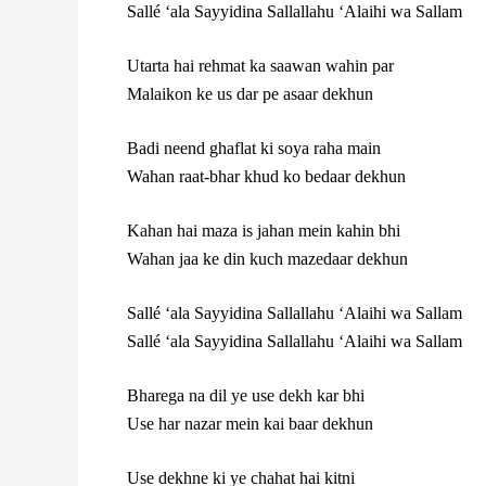
Sallé ‘ala Sayyidina Sallallahu ‘Alaihi wa Sallam
Utarta hai rehmat ka saawan wahin par
Malaikon ke us dar pe asaar dekhun
Badi neend ghaflat ki soya raha main
Wahan raat-bhar khud ko bedaar dekhun
Kahan hai maza is jahan mein kahin bhi
Wahan jaa ke din kuch mazedaar dekhun
Sallé ‘ala Sayyidina Sallallahu ‘Alaihi wa Sallam
Sallé ‘ala Sayyidina Sallallahu ‘Alaihi wa Sallam
Bharega na dil ye use dekh kar bhi
Use har nazar mein kai baar dekhun
Use dekhne ki ye chahat hai kitni