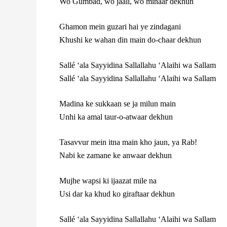
Wo Gumbad, wo jaali, wo minaar dekhun
Ghamon mein guzari hai ye zindagani
Khushi ke wahan din main do-chaar dekhun
Sallé ‘ala Sayyidina Sallallahu ‘Alaihi wa Sallam
Sallé ‘ala Sayyidina Sallallahu ‘Alaihi wa Sallam
Madina ke sukkaan se ja milun main
Unhi ka amal taur-o-atwaar dekhun
Tasavvur mein itna main kho jaun, ya Rab!
Nabi ke zamane ke anwaar dekhun
Mujhe wapsi ki ijaazat mile na
Usi dar ka khud ko giraftaar dekhun
Sallé ‘ala Sayyidina Sallallahu ‘Alaihi wa Sallam