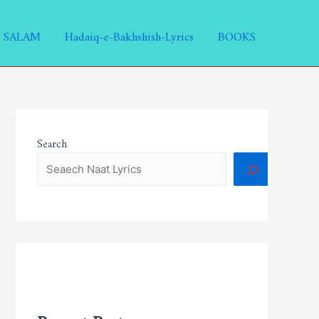
SALAM
Hadaiq-e-Bakhshish-Lyrics
BOOKS
Search
Recent Posts