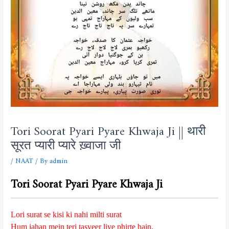
Tori Soorat Pyari Pyare Khwaja Ji || थारी
सूरत प्यारी प्यारे ख़्वाजा जी
/
NAAT
/ By
admin
Tori Soorat Pyari Pyare Khwaja Ji
Lori surat se kisi ki nahi milti surat
Hum jahan mein teri tasveer liye phirte hain.