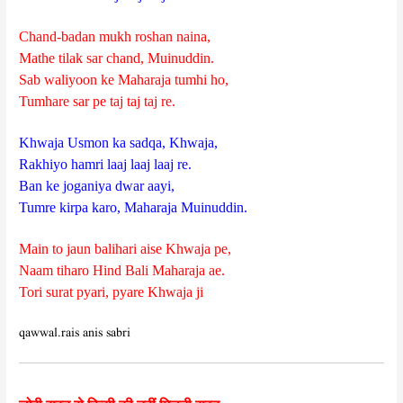
Chand-badan mukh roshan naina,
Mathe tilak sar chand, Muinuddin.
Sab waliyoon ke Maharaja tumhi ho,
Tumhare sar pe taj taj taj re.
Khwaja Usmon ka sadqa, Khwaja,
Rakhiyo hamri laaj laaj laaj re.
Ban ke joganiya dwar aayi,
Tumre kirpa karo, Maharaja Muinuddin.
Main to jaun balihari aise Khwaja pe,
Naam tiharo Hind Bali Maharaja ae.
Tori surat pyari, pyare Khwaja ji
qawwal.rais anis sabri