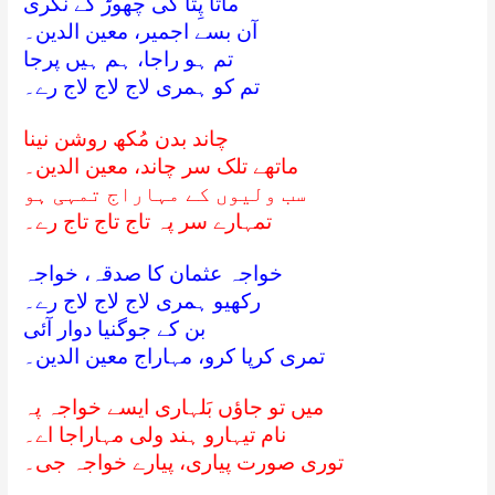
ماتا پِتا کی چھوڑ کے نگری
آن بسے اجمیر، معین الدین۔
تم ہو راجا، ہم ہیں پرجا
تم کو ہمری لاج لاج لاج رے۔
چاند بدن مُکھ روشن نینا
ماتھے تلک سر چاند، معین الدین۔
سب ولیوں کے مہاراج تمہی ہو
تمہارے سر پہ تاج تاج تاج رے۔
خواجہ عثمان کا صدقہ، خواجہ
رکھیو ہمری لاج لاج لاج رے۔
بن کے جوگنیا دوار آئی
تمری کرپا کرو، مہاراج معین الدین۔
میں تو جاؤں بَلہاری ایسے خواجہ پہ
نام تیہارو ہند ولی مہاراجا اے۔
توری صورت پیاری، پیارے خواجہ جی۔