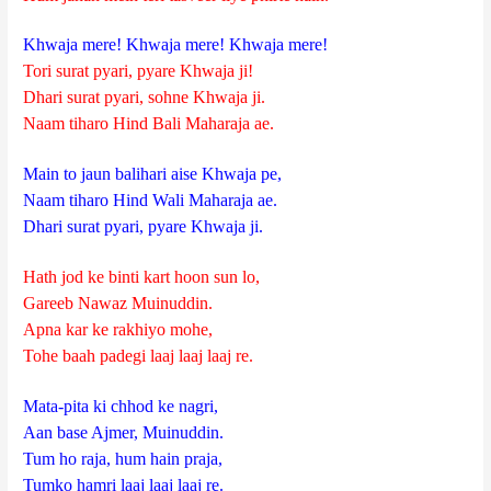
Khwaja mere! Khwaja mere! Khwaja mere!
Tori surat pyari, pyare Khwaja ji!
Dhari surat pyari, sohne Khwaja ji.
Naam tiharo Hind Bali Maharaja ae.
Main to jaun balihari aise Khwaja pe,
Naam tiharo Hind Wali Maharaja ae.
Dhari surat pyari, pyare Khwaja ji.
Hath jod ke binti kart hoon sun lo,
Gareeb Nawaz Muinuddin.
Apna kar ke rakhiyo mohe,
Tohe baah padegi laaj laaj laaj re.
Mata-pita ki chhod ke nagri,
Aan base Ajmer, Muinuddin.
Tum ho raja, hum hain praja,
Tumko hamri laaj laaj laaj re.