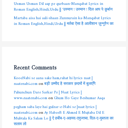
Usman Usman Dil aap pe qurbaan-Manqabat Lyrics in
Roman English,Hindi,Urdu || ‘उस्मान ! उस्मान ! दिल आप पे क़ुर्बान
Martaba aisa hai aali-shaan Zunnurain ka-Manqabat Lyrics
in Roman English,Hindi,Urdu || मर्तबा ऐसा है आलीशान ज़ुन्नूरैन का
Recent Comments
KooeNabi se aana sake ham,rahat hi lyrics naat |
naatenabi.com
on
बड़ी उम्मीद है सरकार क़दमों में बुलाएँगे
Pahunchun Dare Sarkar Pe | Naat Lyrics |
www.naatenabi.com
on
Ghum Ho Gaye Beshumar Aaqa
pegham saba laye hai gulzar-e-Nabi se |naat lyrics |
naatenabi.com
on
Ay HabeeB E Ahmed E Mujtaba Dil E
Mubtala Ka Salam Lo || ऐ हबीब-ए-अहमद-एमुज्तबा, दिल-ए-मुब्तला का
सलाम लो