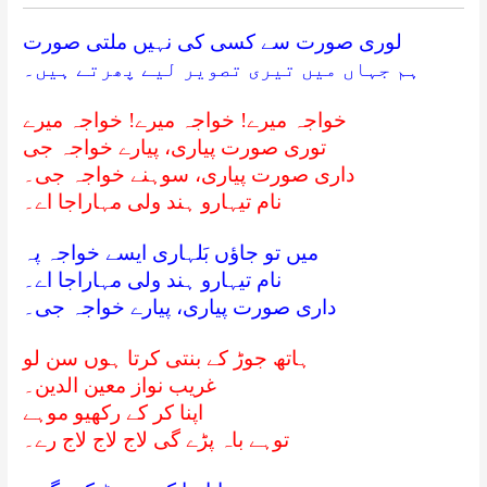
لوری صورت سے کسی کی نہیں ملتی صورت
ہم جہاں میں تیری تصویر لیے پھرتے ہیں۔
خواجہ میرے! خواجہ میرے! خواجہ میرے
توری صورت پیاری، پیارے خواجہ جی
داری صورت پیاری، سوہنے خواجہ جی۔
نام تیہارو ہند ولی مہاراجا اے۔
میں تو جاؤں بَلہاری ایسے خواجہ پہ
نام تیہارو ہند ولی مہاراجا اے۔
داری صورت پیاری، پیارے خواجہ جی۔
ہاتھ جوڑ کے بنتی کرتا ہوں سن لو
غریب نواز معین الدین۔
اپنا کر کے رکھیو موہے
توہے باہ پڑے گی لاج لاج لاج رے۔