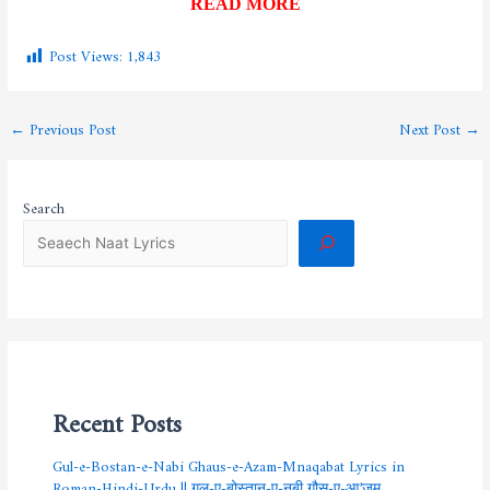
READ MORE
Post Views:
1,843
←
Previous Post
Next Post
→
Search
Recent Posts
Gul-e-Bostan-e-Nabi Ghaus-e-Azam-Mnaqabat Lyrics in
Roman-Hindi-Urdu || गुल-ए-बोस्तान-ए-नबी ग़ौस-ए-आ’ज़म