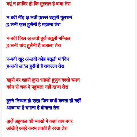
क्यूं न क़ादिर हो कि मुख़्तार है बाबा तेरा
न-बवी मींह अ़-लवी फ़स्ल बतूली गुलशन
ह़-सनी फूल ह़ुसैनी है महक्ना तेरा
न-बवी ज़िल अ़-लवी बुर्ज बतूली मन्ज़िल
ह़-सनी चांद ह़ुसैनी है उजाला तेरा
न-बवी ख़ुर अ़-लवी कोह बतूली मा’दिन
ह़-सनी ला’ल ह़ुसैनी है तजल्ला तेरा
बह़्‌रो बर शहरो क़ुरा सहलो ह़ुज़ुन दश्तो चमन
कौन से चक पे पहुंचता नहीं दा’वा तेरा
ह़ुस्ने निय्यत हो ख़त़ा फिर कभी करता ही नहीं
आज़्माया है यगाना है दोगाना तेरा
अ़र्ज़े अह़्‌वाल की प्यासों में कहां ताब मगर
आंखें ऐ अब्रे करम तक्ती हैं रस्ता तेरा