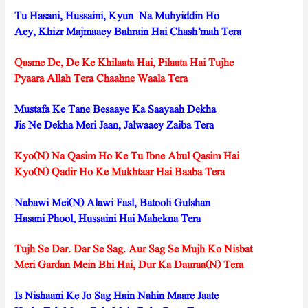
Tu Hasani, Hussaini, Kyun Na Muhyiddin Ho
Aey, Khizr Majmaaey Bahrain Hai Chash’mah Tera
Qasme De, De Ke Khilaata Hai, Pilaata Hai Tujhe
Pyaara Allah Tera Chaahne Waala Tera
Mustafa Ke Tane Besaaye Ka Saayaah Dekha
Jis Ne Dekha Meri Jaan, Jalwaaey Zaiba Tera
Kyo(N) Na Qasim Ho Ke Tu Ibne Abul Qasim Hai
Kyo(N) Qadir Ho Ke Mukhtaar Hai Baaba Tera
Nabawi Mei(N) Alawi Fasl, Batooli Gulshan
Hasani Phool, Hussaini Hai Mahekna Tera
Tujh Se Dar. Dar Se Sag. Aur Sag Se Mujh Ko Nisbat
Meri Gardan Mein Bhi Hai, Dur Ka Dauraa(N) Tera
Is Nishaani Ke Jo Sag Hain Nahin Maare Jaate