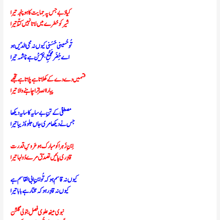
کیا دَبے جس پہ حِمایت کا ہو پنجہ تیرا
شیر کو خطرے میں لاتا نہیں کُتّا تیرا
تُو حُسینی حَسَنی کیوں نہ محی الدّیں ہو
اے خِضَرمَجْمَعِ بَحْرَیْن ہے چشمہ تیرا
قسمیں دے دے کے کھلاتا ہے پلاتا ہے تجھے
پیارا ا للّٰہ تِرا چاہنے والا تیرا
مصطفیٰ کے تن ِبے سایہ کا سایہ دیکھا
جس نے دیکھامری جاں جلوۂ زیبا تیرا
اِبنِ زَہرا کو مبارک ہو عَروسِ قدرت
قادِری پائیں تصدّق مرے دُولہا تیرا
کیوں نہ قاسِم ہو کہ تُو ابنِ ابی القاسم ہے
کیوں نہ قادِر ہو کہ مختار ہے بابا تیرا
نبوی مینھ علوی فصل بتولی گلشن