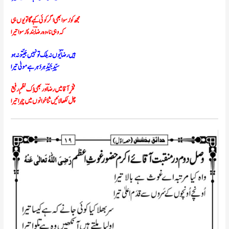
مجھ کو رُسوا بھی اگر کوئی کہے گا تو یوں ہی
کہ وہی نا، وہ رضاؔ بندۂ رُسوا تیرا
ہیں رضاؔ یُوں نہ بلک تو نہیں جَیِّتو نہ ہو
سیِّدِ جَیِّدِ ہر دَہر ہے مولیٰ تیرا
فخرِ آقا میں رضاؔ اور بھی اِک نظمِ رفیع
چل لکھا لائیں ثنا خوانوں میں چہرا تیرا