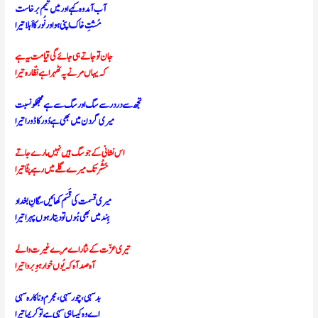
آب آمد وہ کہے اور میں تیمم برخاست
مُشتِ خاک اپنی ہو اور نُور کا اَہلا تیرا
جان تو جاتے ہی جائے گی قیامت یہ ہے
کہ یہاں مرنے پہ ٹھہرا ہے نظّارہ تیرا
تجھ سے در درسے سگ اور سگ سےہےمجھکونسبت
میری گردن میں بھی ہے دُور کا ڈورا تیرا
اس نشانی کے جو سگ ہیں نہیں مارے جاتے
حَشْر تک میرے گلے میں رہے پٹّا تیرا
میری قسمت کی قَسَم کھائیں سگانِ بغداد
ہِند میں بھی ہُوں تو دیتا رہوں پہرا تیرا
تیری عزّت کے نثار اے مِرے غیرت والے
آہ صد آہ کہ یُوں خوار ہو ِبروا تیرا
بد سہی، چور سہی، مجرم و ناکارہ سہی
اے وہ کیسا ہی سہی ہے تو کریما تیرا