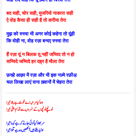
आह सद आह कि यूं ख़्वार हो बिरवा तेरा
बद सही, चोर सही, मुजरिमो नाकारा सही
ऐ वोह कैसा ही सही है तो करीमा तेरा
मुझ को रुस्वा भी अगर कोई कहेगा तो यूंही
कि वोही ना, वोह रज़ा बन्दए रुस्वा तेरा
हैं रज़ा यूं न बिलक तू नहीं जय्यिद तो न हो
सय्यिदे जय्यिदे हर दह्‌र है मौला तेरा
फ़ख्ऱे आक़ा में रज़ा और भी इक नज़्मे रफ़ीअ़
चल लिखा लाएं सना ख़्वानों में चेहरा तेरा
واہ کیا مرتبہ اے غوث ہے بالا تیرا
اُونچے اُونچوں کے سَروں سے قدَم اعلیٰ تیرا
سر بھلا کیا کوئی جانے کہ ہے کیسا تیرا
اولیا ملتے ہیں آنکھیں وہ ہے تلوا تیرا