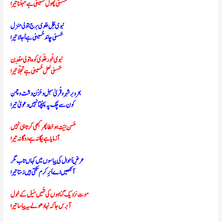
حَسنی پھول حُسینی ہے مہکنا تیرا
نبوی ظِل عَلوی برج بتولی منزل
حَسنی چاند حُسینی ہے اُجالا تیرا
نبوی خُور عَلَوی کوہ بتولی مَعْدِن
حَسنی لعل حُسینی ہے تجلّا تیرا
بحروبرشہر و قُریٰ سہل و حُزُن دشت و چمن
کون سے چَک پہ پہنچتا نہیں دعویٰ تیرا
حُسنِ نیّت ہو خطا پھر کبھی کرتا ہی نہیں
آزمایا ہے یگانہ ہے دوگانہ تیرا
عرضِ اَحوال کی پیاسوں میں کہاں تاب مگر
آنکھیں اے اَبر ِکرم تکتی ہیں رَستا تیرا
موت نزدیک گناہوں کی تَہیں مَیل کے خول
آ برس جا کہ نہا دھو لے یہ پیاسا تیرا