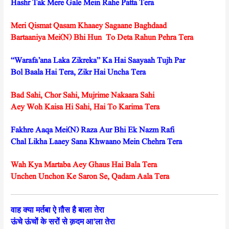
Hashr Tak Mere Gale Mein Rahe Patta Tera
Meri Qismat Qasam Khaaey Sagaane Baghdaad
Bartaaniya Mei(N) Bhi Hun To Deta Rahun Pehra Tera
“Warafa’ana Laka Zikreka” Ka Hai Saayaah Tujh Par
Bol Baala Hai Tera, Zikr Hai Uncha Tera
Bad Sahi, Chor Sahi, Mujrime Nakaara Sahi
Aey Woh Kaisa Hi Sahi, Hai To Karima Tera
Fakhre Aaqa Mei(N) Raza Aur Bhi Ek Nazm Rafi
Chal Likha Laaey Sana Khwaano Mein Chehra Tera
Wah Kya Martaba Aey Ghaus Hai Bala Tera
Unchen Unchon Ke Saron Se, Qadam Aala Tera
वाह क्या मर्तबा ऐ ग़ौस है बाला तेरा
ऊंचे ऊंचों के सरों से क़दम आ’ला तेरा