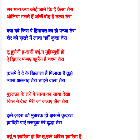
सर भला क्या कोई जाने कि है कैसा तेरा
औलिया मलते हैं आंखें वोह है तल्वा तेरा
क्या दबे जिस पे ह़िमायत का हो पन्जा तेरा
शेर को ख़त़रे में लाता नहीं कुत्ता तेरा
तू ह़ुसैनी ह़-सनी क्यूं न मुह़िय्युद्दीं हो
ऐ ख़िज़र मज्मए़ बह़्‌रैन है चश्मा तेरा
क़समें दे दे के खिलाता है पिलाता है तुझे
प्यारा अल्लाह तेरा चाहने वाला तेरा
मुस्त़फ़ा के तने बे साया का साया देखा
जिस ने देखा मेरी जां जल्वए ज़ैबा तेरा
इब्ने ज़हरा को मुबारक हो अ़रूसे क़ुदरत
क़ादिरी पाएं तसद्दुक मेरे दूल्हा तेरा
क्यूं न क़ासिम हो कि तू इब्ने अबिल क़ासिम है