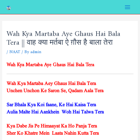
Skip
Post
Main
to
navigation
Menu
content
Wah Kya Martaba Aye Ghaus Hai Bala
Tera || वाह क्या मर्तबा ऐ ग़ौस है बाला तेरा
/
NAAT
/ By
admin
Wah Kya Martaba Aye Ghaus Hai Bala Tera
Wah Kya Martaba Aey Ghaus Hai Bala Tera
Unchen Unchon Ke Saron Se, Qadam Aala Tera
Sar Bhala Kya Koi faane, Ke Hai Kaisa Tera
Aulia Malte Hai Aankhein Woh Hai Talwa Tera
Kya Dabe Jis Pe Himaayat Ka Ho Panja Tera
Sher Ko Khatre Mein Laata Nahin Kutta Tera