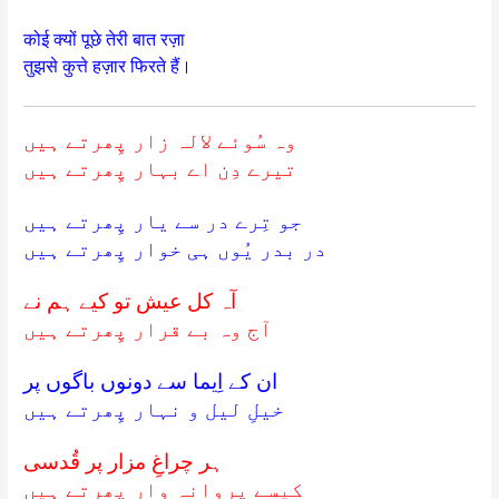
कोई क्यों पूछे तेरी बात रज़ा
तुझसे कुत्ते हज़ार फिरते हैं।
وہ سُوئے لالہ زار پِھرتے ہیں
تیرے دِن اے بہار پِھرتے ہیں
جو تِرے در سے یار پِھرتے ہیں
در بدر یُوں ہی خوار پِھرتے ہیں
آہ کل عیش تو کیے ہم نے
آج وہ بے قرار پِھرتے ہیں
ان کے اِیما سے دونوں باگوں پر
خیلِ لیل و نہار پِھرتے ہیں
ہر چراغِ مزار پر قُدسی
کیسے پروانہ وار پِھرتے ہیں