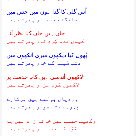
اُس گلی کا گدا ہوں میں جس میں
مانگتے تاجدار پِھرتے ہیں
جان ہیں جان کیا نظر آئے
کیوں عَدو گِردِ غار پِھرتے ہیں
پُھول کیا دیکھوں میری آنکھوں میں
دشتِ طیبہ کے خار پِھرتے ہیں
لاکھوں قُدسی ہیں کام خدمت پر
لاکھوں گِردِ مزار پِھرتے ہیں
وردیاں بولتے ہیں ہرکارے
پہرہ دیتے سوار پِھرتے ہیں
رکھیے جیسے ہیں خانہ زاد ہیں ہم
مَوْل کے عیب دار پِھرتے ہیں