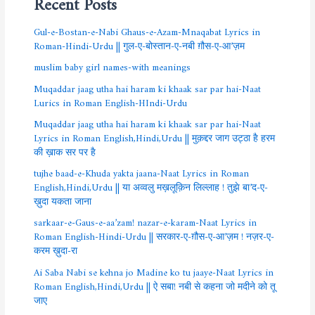
Recent Posts
Gul-e-Bostan-e-Nabi Ghaus-e-Azam-Mnaqabat Lyrics in
Roman-Hindi-Urdu || गुल-ए-बोस्तान-ए-नबी ग़ौस-ए-आ’ज़म
muslim baby girl names-with meanings
Muqaddar jaag utha hai haram ki khaak sar par hai-Naat
Lurics in Roman English-HIndi-Urdu
Muqaddar jaag utha hai haram ki khaak sar par hai-Naat
Lyrics in Roman English,Hindi,Urdu || मुक़द्दर जाग उट्ठा है हरम
की ख़ाक सर पर है
tujhe baad-e-Khuda yakta jaana-Naat Lyrics in Roman
English,Hindi,Urdu || या अव्वलु मख़लूक़िन लिल्लाह ! तुझे बा’द-ए-
ख़ुदा यकता जाना
sarkaar-e-Gaus-e-aa’zam! nazar-e-karam-Naat Lyrics in
Roman English-Hindi-Urdu || सरकार-ए-ग़ौस-ए-आ’ज़म ! नज़र-ए-
करम ख़ुदा-रा
Ai Saba Nabi se kehna jo Madine ko tu jaaye-Naat Lyrics in
Roman English,Hindi,Urdu || ऐ सबा! नबी से कहना जो मदीने को तू
जाए