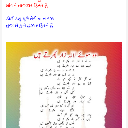
માંગતે તાજદાર ફિરતે હૈ
કોઈ ક્યું પૂછે તેરી બાત રઝા
તુજ સે કુત્તે હઝાર ફિરતે હૈ