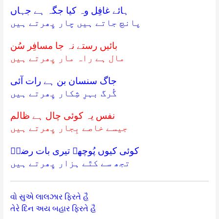
ہائے غافِل وہ کیا جگہ ہے جہاں
پانچ جاتے ہیں چار پِھرتے ہیں
بائیں رستے نہ جا مسافِر سُن
مال ہے راہ مار پِھرتے ہیں
جاگ سنسان بن ہے رات آئی
گُرگ بہرِ شِکار پِھرتے ہیں
نفس یہ کوئی چال ہے ظالم
جیسے خاصے بِجار پِھرتے ہیں
کوئی کیوں پُوچھے تیری بات رضاؔ
تجھ سے کتّے ہزار پِھرتے ہیں
વો સુએ લાલઝાર ફિરતે હૈ
તેરે દિન અય બહાર ફિરતે હૈ