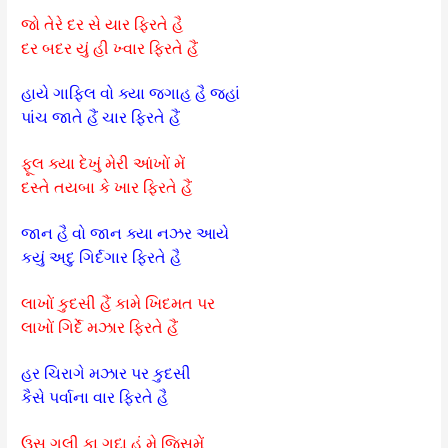
જો તેરે દર સે યાર ફિરતે હૈ
દર બદર યું હી ખ્વાર ફિરતે હૈં
હાયે ગાફિલ વો ક્યા જગાહ હૈ જહાં
પાંચ જાતે હૈં ચાર ફિરતે હૈં
ફૂલ ક્યા દેખું મેરી આંખોં મેં
દસ્તે તયબા કે ખાર ફિરતે હૈં
જાન હૈ વો જાન ક્યા નઝર આયે
કયું અદુ ગિર્દગાર ફિરતે હૈ
લાખોં કુદસી હૈં કામે ખિદમત પર
લાખોં ગિર્દે મઝાર ફિરતે હૈં
હર ચિરાગે મઝાર પર કુદસી
કૈસે પર્વાના વાર ફિરતે હૈ
ઉસ ગલી કા ગદા હું મે જિસમેં