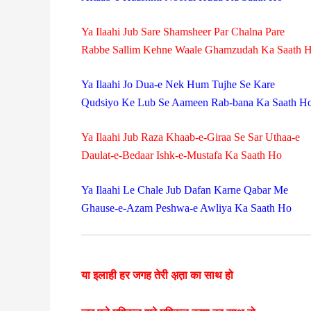
Ya Ilaahi Jub Sare Shamsheer Par Chalna Pare
Rabbe Sallim Kehne Waale Ghamzudah Ka Saath 
Ya Ilaahi Jo Dua-e Nek Hum Tujhe Se Kare
Qudsiyo Ke Lub Se Aameen Rab-bana Ka Saath H
Ya Ilaahi Jub Raza Khaab-e-Giraa Se Sar Uthaa-e
Daulat-e-Bedaar Ishk-e-Mustafa Ka Saath Ho
Ya Ilaahi Le Chale Jub Dafan Karne Qabar Me
Ghause-e-Azam Peshwa-e Awliya Ka Saath Ho
या इलाही हर जगह तेरी अ़त़ा का साथ हो