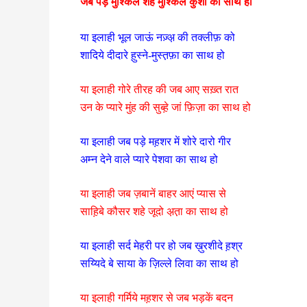
जब पड़े मुश्किल शहे मुश्किल कुशा का साथ हो
या इलाही भूल जाऊं नज़्अ़ की तक्लीफ़ को
शादिये दीदारे ह़ुस्ने-मुस्त़फ़ा का साथ हो
या इलाही गोरे तीरह की जब आए सख़्त रात
उन के प्यारे मुंह की सुब्ह़े जां फ़िज़ा का साथ हो
या इलाही जब पड़े मह़शर में शोरे दारो गीर
अम्न देने वाले प्यारे पेशवा का साथ हो
या इलाही जब ज़बानें बाहर आएं प्यास से
साह़िबे कौसर शहे जूदो अ़त़ा का साथ हो
या इलाही सर्द मेहरी पर हो जब ख़ुरशीदे ह़श्र
सय्यिदे बे साया के ज़िल्ले लिवा का साथ हो
या इलाही गर्मिये मह़शर से जब भड़कें बदन