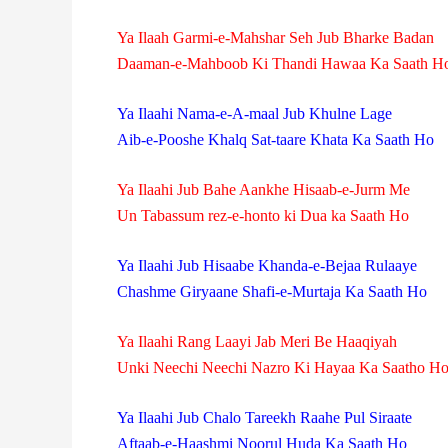
Ya Ilaah Garmi-e-Mahshar Seh Jub Bharke Badan
Daaman-e-Mahboob Ki Thandi Hawaa Ka Saath H
Ya Ilaahi Nama-e-A-maal Jub Khulne Lage
Aib-e-Pooshe Khalq Sat-taare Khata Ka Saath Ho
Ya Ilaahi Jub Bahe Aankhe Hisaab-e-Jurm Me
Un Tabassum rez-e-honto ki Dua ka Saath Ho
Ya Ilaahi Jub Hisaabe Khanda-e-Bejaa Rulaaye
Chashme Giryaane Shafi-e-Murtaja Ka Saath Ho
Ya Ilaahi Rang Laayi Jab Meri Be Haaqiyah
Unki Neechi Neechi Nazro Ki Hayaa Ka Saatho H
Ya Ilaahi Jub Chalo Tareekh Raahe Pul Siraate
Aftaab-e-Haashmi Noorul Huda Ka Saath Ho