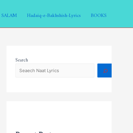
SALAM
Hadaiq-e-Bakhshish-Lyrics
BOOKS
Search
Recent Posts