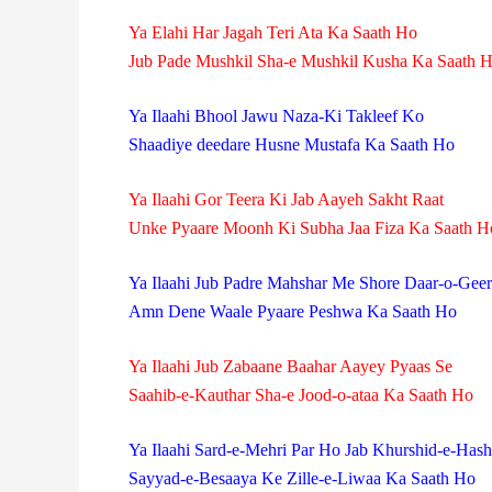
Ya Elahi Har Jagah Teri Ata Ka Saath Ho
Jub Pade Mushkil Sha-e Mushkil Kusha Ka Saath 
Ya Ilaahi Bhool Jawu Naza-Ki Takleef Ko
Shaadiye deedare Husne Mustafa Ka Saath Ho
Ya Ilaahi Gor Teera Ki Jab Aayeh Sakht Raat
Unke Pyaare Moonh Ki Subha Jaa Fiza Ka Saath H
Ya Ilaahi Jub Padre Mahshar Me Shore Daar-o-Geer
Amn Dene Waale Pyaare Peshwa Ka Saath Ho
Ya Ilaahi Jub Zabaane Baahar Aayey Pyaas Se
Saahib-e-Kauthar Sha-e Jood-o-ataa Ka Saath Ho
Ya Ilaahi Sard-e-Mehri Par Ho Jab Khurshid-e-Hash
Sayyad-e-Besaaya Ke Zille-e-Liwaa Ka Saath Ho