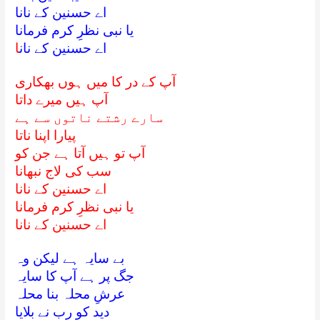
اے حسنین کے نانا
یا نبی نظرِ کرم فرمانا
اے حسنین کے نان
ا
آپ کے در کا میں ہوں بھکاری
آپ ہیں میرے داتا
سارے رشتے ناتوں سے ہے
پیارا اپنا ناتا
آپ تو ہیں آتا ہے جن کو
سب کی لاج نبھانا
اے حسنین کے نانا
یا نبی نظرِ کرم فرمانا
اے حسنین کے نانا
بے سایہ ہے لیکن وہ
جگ پر ہے آپ کا سایہ
عرشِ محلہ بنا محلہ
دید کو رب نے بلایا