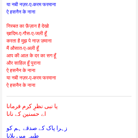
या नबी नज़र-ए-करम फरमाना
ऐ हसनैन के नाना
निस्बत का फ़ैज़ान है देखो
ख़ादिम-ए-गौस-ए-जली हूँ
करता है मुझ पे नाज़ ज़माना
मैं औसात-ए-अली हूँ
आप की आल के दर का सग हूँ
और साहिल हूँ पुराना
ऐ हसनैन के नाना
या नबी नज़र-ए-करम फरमाना
ऐ हसनैन के नाना
یا نبی نظرِ کرم فرمانا
اے حسنین کے نانا
زہرا پاک کے صدقے ہم کو
طیبہ میں بلانا