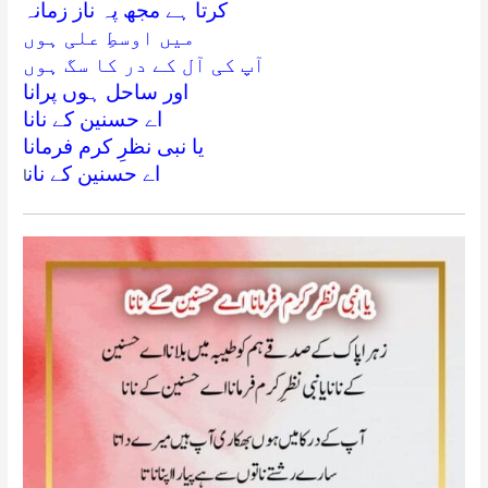
کرتا ہے مجھ پہ ناز زمانہ
میں اوسطِ علی ہوں
آپ کی آل کے در کا سگ ہوں
اور ساحل ہوں پرانا
اے حسنین کے نانا
یا نبی نظرِ کرم فرمانا
اے حسنین کے نان
ا