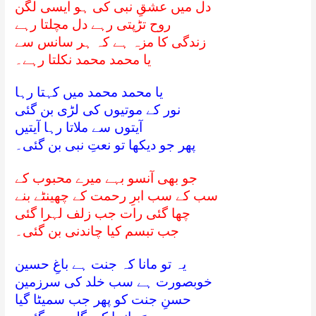
دل میں عشقِ نبی کی ہو ایسی لگن
روح تڑپتی رہے دل مچلتا رہے
زندگی کا مزہ ہے کہ ہر سانس سے
یا محمد محمد نکلتا رہے۔
یا محمد محمد میں کہتا رہا
نور کے موتیوں کی لڑی بن گئی
آیتوں سے ملاتا رہا آیتیں
پھر جو دیکھا تو نعتِ نبی بن گئی۔
جو بھی آنسو بہے میرے محبوب کے
سب کے سب ابرِ رحمت کے چھینٹے بنے
چھا گئی رات جب زلف لہرا گئی
جب تبسم کیا چاندنی بن گئی۔
یہ تو مانا کہ جنت ہے باغِ حسین
خوبصورت ہے سب خلد کی سرزمین
حسنِ جنت کو پھر جب سمیٹا گیا