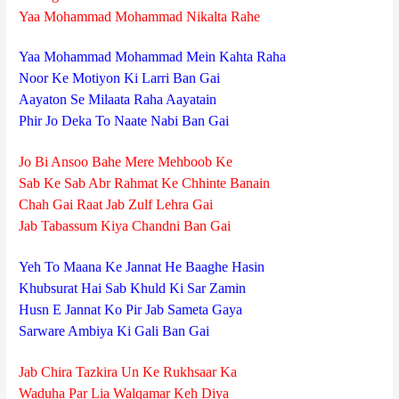
Yaa Mohammad Mohammad Nikalta Rahe
Yaa Mohammad Mohammad Mein Kahta Raha
Noor Ke Motiyon Ki Larri Ban Gai
Aayaton Se Milaata Raha Aayatain
Phir Jo Deka To Naate Nabi Ban Gai
Jo Bi Ansoo Bahe Mere Mehboob Ke
Sab Ke Sab Abr Rahmat Ke Chhinte Banain
Chah Gai Raat Jab Zulf Lehra Gai
Jab Tabassum Kiya Chandni Ban Gai
Yeh To Maana Ke Jannat He Baaghe Hasin
Khubsurat Hai Sab Khuld Ki Sar Zamin
Husn E Jannat Ko Pir Jab Sameta Gaya
Sarware Ambiya Ki Gali Ban Gai
Jab Chira Tazkira Un Ke Rukhsaar Ka
Waduha Par Lia Walqamar Keh Diya