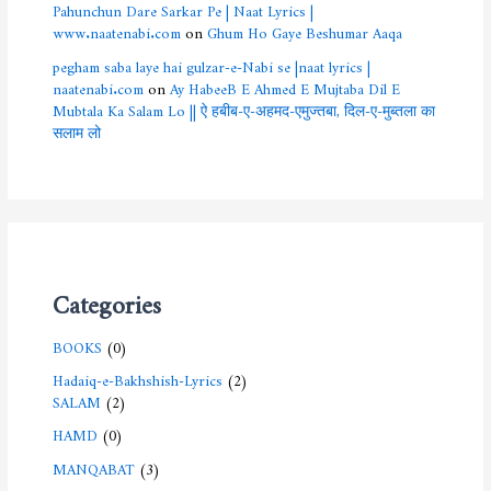
Pahunchun Dare Sarkar Pe | Naat Lyrics |
www.naatenabi.com
on
Ghum Ho Gaye Beshumar Aaqa
pegham saba laye hai gulzar-e-Nabi se |naat lyrics |
naatenabi.com
on
Ay HabeeB E Ahmed E Mujtaba Dil E
Mubtala Ka Salam Lo || ऐ हबीब-ए-अहमद-एमुज्तबा, दिल-ए-मुब्तला का
सलाम लो
Categories
BOOKS
(0)
Hadaiq-e-Bakhshish-Lyrics
(2)
SALAM
(2)
HAMD
(0)
MANQABAT
(3)