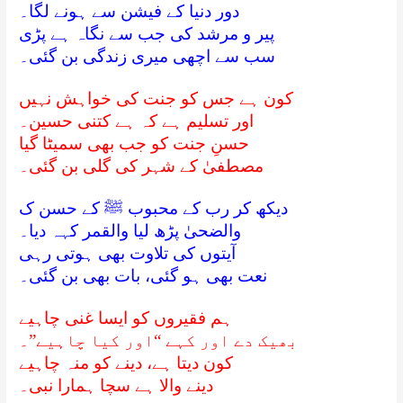
دور دنیا کے فیشن سے ہونے لگا۔
پیر و مرشد کی جب سے نگاہ ہے پڑی
سب سے اچھی میری زندگی بن گئی۔
کون ہے جس کو جنت کی خواہش نہیں
اور تسلیم ہے کہ ہے کتنی حسین۔
حسنِ جنت کو جب بھی سمیٹا گیا
مصطفیٰ کے شہر کی گلی بن گئی۔
دیکھ کر رب کے محبوب ﷺ کے حسن ک
والضحیٰ پڑھ لیا والقمر کہہ دیا۔
آیتوں کی تلاوت بھی ہوتی رہی
نعت بھی ہو گئی، بات بھی بن گئی۔
ہم فقیروں کو ایسا غنی چاہیے
بھیک دے اور کہے “اور کیا چاہیے”۔
کون دیتا ہے، دینے کو منہ چاہیے
دینے والا ہے سچا ہمارا نبی۔