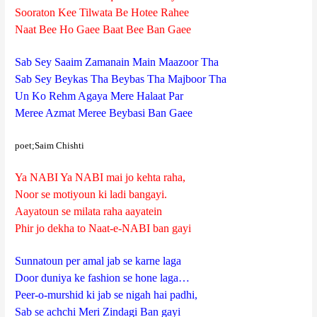
Sooraton Kee Tilwata Be Hotee Rahee
Naat Bee Ho Gaee Baat Bee Ban Gaee
Sab Sey Saaim Zamanain Main Maazoor Tha
Sab Sey Beykas Tha Beybas Tha Majboor Tha
Un Ko Rehm Agaya Mere Halaat Par
Meree Azmat Meree Beybasi Ban Gaee
poet;Saim Chishti
Ya NABI Ya NABI mai jo kehta raha,
Noor se motiyoun ki ladi bangayi.
Aayatoun se milata raha aayatein
Phir jo dekha to Naat-e-NABI ban gayi
Sunnatoun per amal jab se karne laga
Door duniya ke fashion se hone laga…
Peer-o-murshid ki jab se nigah hai padhi,
Sab se achchi Meri Zindagi Ban gayi