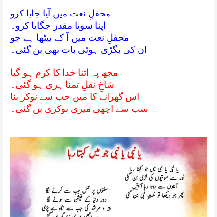
محفلِ نعت میں آیا جایا کرو
اپنا سویا مقدر جگایا کرو۔
محفلِ نعت میں آ کے بیٹھا ہے جو
ان کی بگڑی ہوئی بات بھی بن گئی۔
مجھ پہ اتنا خدا کا کرم ہو گیا
شاخِ نقلِ تمنا ہری ہو گئی۔
اس گھرانے کا میں جب سے نوکر بنا
سب سے اچھی میری نوکری بن گئی۔