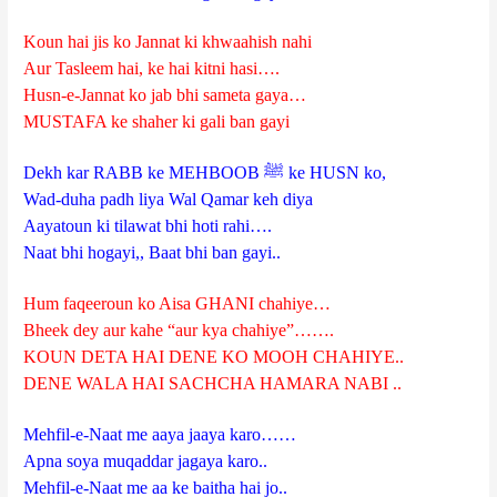
Koun hai jis ko Jannat ki khwaahish nahi
Aur Tasleem hai, ke hai kitni hasi….
Husn-e-Jannat ko jab bhi sameta gaya…
MUSTAFA ke shaher ki gali ban gayi
Dekh kar RABB ke MEHBOOB ﷺ ke HUSN ko,
Wad-duha padh liya Wal Qamar keh diya
Aayatoun ki tilawat bhi hoti rahi….
Naat bhi hogayi,, Baat bhi ban gayi..
Hum faqeeroun ko Aisa GHANI chahiye…
Bheek dey aur kahe “aur kya chahiye”…….
KOUN DETA HAI DENE KO MOOH CHAHIYE..
DENE WALA HAI SACHCHA HAMARA NABI ..
Mehfil-e-Naat me aaya jaaya karo……
Apna soya muqaddar jagaya karo..
Mehfil-e-Naat me aa ke baitha hai jo..