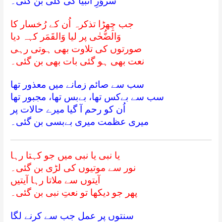
سروَرِ انبیا کی گلی بن گئی۔
جب چِھڑا تذکرہ اُن کے رُخسار کا
وَالضُّحٰی پر لیا وَالقَمَر کہہ دیا
صورتوں کی تلاوت بھی ہوتی رہی
نعت بھی ہو گئی بات بھی بن گئی۔
سب سے صائم زمانے میں معذور تھا
سب سے بےکس تھا، بےبس تھا، مجبور تھا
اُن کو رحم آ گیا میرے حالات پر
میری عظمت میری بےبسی بن گئی۔
یا نبی یا نبی میں جو کہتا رہا
نور سے موتیوں کی لڑی بن گئی۔
آیتوں سے ملاتا رہا آیتیں
پھر جو دیکھا تو نعتِ نبی بن گئی۔
سنتوں پر عمل جب سے کرنے لگا