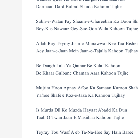
Darmaan Dardِ Bulbul Shaida Kahoon Tujhe
Subh-e-Watan Pay Shaam-e-Ghareeban Ko Doon Sh
Bey-Kas Nawaaz Gey-Sue-Oon Wala Kahoon Tujha
Allah Ray Teyray Jism-e-Munawwar Kee Taa-Bishei
Aey Jaan-e-Jaan Mein Jaan-e-Tajalla Kahoon Tujha
Be Daagh Lala Ya Qamar Be Kalaf Kahoon
Be Khaar Gulbane Chaman Aara Kahoon Tujhe
Mujrim Hoon Apnay Af’oo Ka Samaan Karoon Shah
Ya’nee Shafe’e Roz-e-Jaza Ka Kahoon Tujhay
Is Murda Dil Ko Muzda Hayaat Abadd Ka Dun
Taab O Twan Jaan-E Masiihaa Kahoon Tujhe
Teyray Tou Wasf A’eb Ta-Na-Hee Say Hain Baree