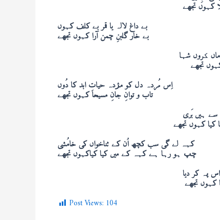
ّا کہوں تجھے
بے داغ لالہ یا قمر بے کلف کہوں
بے خار گلبنِ چمن آرا کہوں تجھے
ماں کروں شہا
 کہوں تجھے
اِس مُردہ دل کو مژدہ حیاتِ ابد کا دُوں
تاب و توانِ جانِ مسیحا کہوں تجھے
سے ہیں بَری
ا کیا کہوں تجھے
کہہ لے گی سب کچھ اُن کے ثناخواں کی خامُشی
چپ ہو رہا ہے کہہ کے میں کیا کیاکہوں تجھے
س پہ کر دیا
ا کہوں تجھے
Post Views:
104