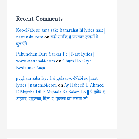
Recent Comments
KooeNabi se aana sake ham,rahat hi lyrics naat |
naatenabi.com
on
बड़ी उम्मीद है सरकार क़दमों में
बुलाएँगे
Pahunchun Dare Sarkar Pe | Naat Lyrics |
www.naatenabi.com
on
Ghum Ho Gaye
Beshumar Aaqa
pegham saba laye hai gulzar-e-Nabi se |naat
lyrics | naatenabi.com
on
Ay HabeeB E Ahmed
E Mujtaba Dil E Mubtala Ka Salam Lo || ऐ हबीब-ए-
अहमद-एमुज्तबा, दिल-ए-मुब्तला का सलाम लो