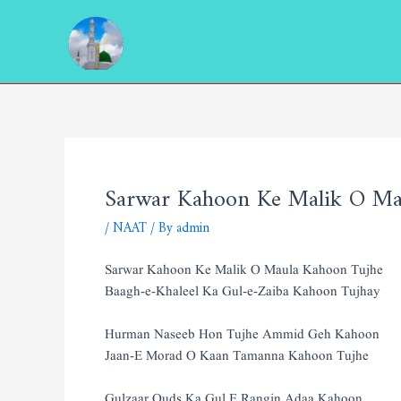
Skip
Post
to
navigation
content
Sarwar Kahoon Ke Malik O Ma
/
NAAT
/ By
admin
Sarwar Kahoon Ke Malik O Maula Kahoon Tujhe
Baagh-e-Khaleel Ka Gul-e-Zaiba Kahoon Tujhay
Hurman Naseeb Hon Tujhe Ammid Geh Kahoon
Jaan-E Morad O Kaan Tamanna Kahoon Tujhe
Gulzaar Quds Ka Gul E Rangin Adaa Kahoon