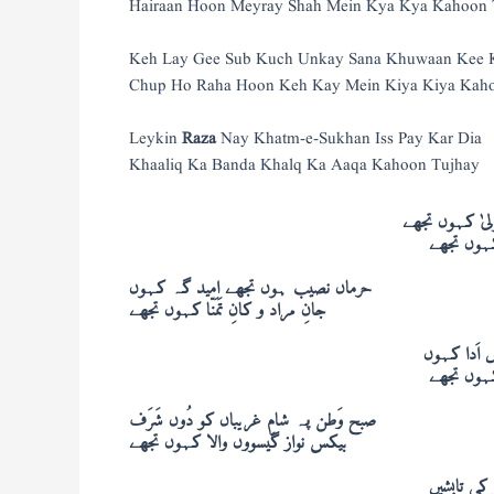
Hairaan Hoon Meyray Shah Mein Kya Kya Kahoon 
Keh Lay Gee Sub Kuch Unkay Sana Khuwaan Kee
Chup Ho Raha Hoon Keh Kay Mein Kiya Kiya Kah
Leykin
Raza
Nay Khatm-e-Sukhan Iss Pay Kar Dia
Khaaliq Ka Banda Khalq Ka Aaqa Kahoon Tujhay
یٰ کہوں تجھے
 کہوں تجھے
حرماں نصیب ہوں تجھے امید گہ کہوں
جانِ مراد و کانِ تَمَنّا کہوں تجھے
ں اَدا کہوں
ا کہوں تجھے
صبح وَطن پہ شامِ غریباں کو دُوں شَرَف
بیکس نواز گیسووں والا کہوں تجھے
 کی تابِشیں