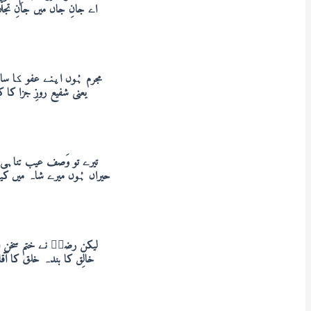
اے جانِ جاں میں جانِ تجل
مجرم ہُوں اپنے عفو کا سا
یعنی شفیع روزِ جزا کا
تیرے تو وَصف عیب تناہی 
حیراں ہُوں میرے شاہ میں کی
لیکن رضاؔ نے ختم سخن ا
خالِق کا بندہ خلق کا آق