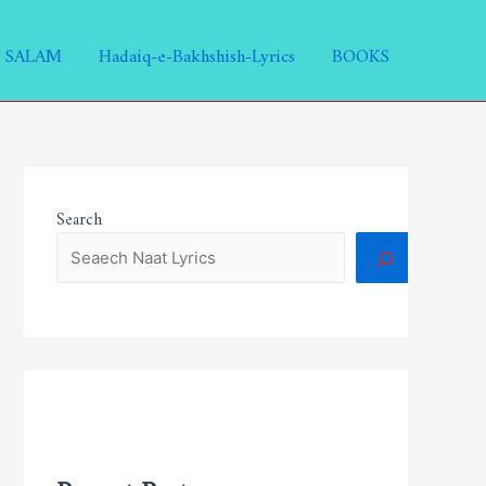
SALAM
Hadaiq-e-Bakhshish-Lyrics
BOOKS
Search
Recent Posts