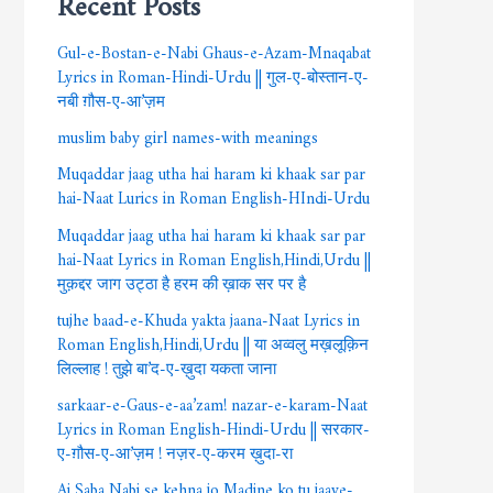
Gul-e-Bostan-e-Nabi Ghaus-e-Azam-Mnaqabat
Lyrics in Roman-Hindi-Urdu || गुल-ए-बोस्तान-ए-
नबी ग़ौस-ए-आ’ज़म
muslim baby girl names-with meanings
Muqaddar jaag utha hai haram ki khaak sar par
hai-Naat Lurics in Roman English-HIndi-Urdu
Muqaddar jaag utha hai haram ki khaak sar par
hai-Naat Lyrics in Roman English,Hindi,Urdu ||
मुक़द्दर जाग उट्ठा है हरम की ख़ाक सर पर है
tujhe baad-e-Khuda yakta jaana-Naat Lyrics in
Roman English,Hindi,Urdu || या अव्वलु मख़लूक़िन
लिल्लाह ! तुझे बा’द-ए-ख़ुदा यकता जाना
sarkaar-e-Gaus-e-aa’zam! nazar-e-karam-Naat
Lyrics in Roman English-Hindi-Urdu || सरकार-
ए-ग़ौस-ए-आ’ज़म ! नज़र-ए-करम ख़ुदा-रा
Ai Saba Nabi se kehna jo Madine ko tu jaaye-