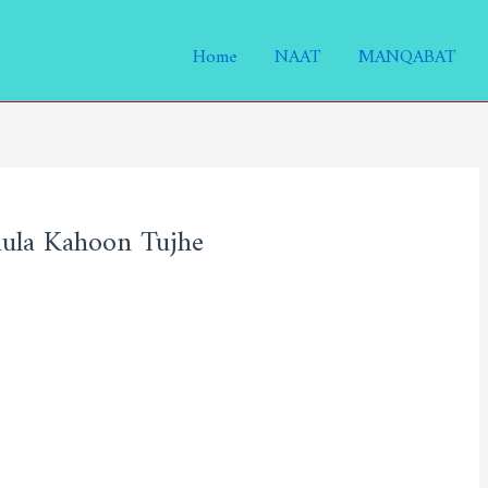
Home
NAAT
MANQABAT
ula Kahoon Tujhe