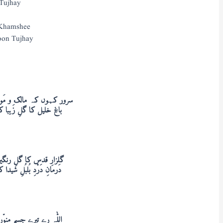
Tujhay
 Khamshee
oon Tujhay
سرور کہوں کہ مالک و مَول
باغِ خلیل کا گلِ زَیبا
گلزارِ قدس کا گلِ رنگی
دَرمانِ دَرْدِ بُلبُلِ شید
اللّٰہ رے تیرے جسمِ منوّر