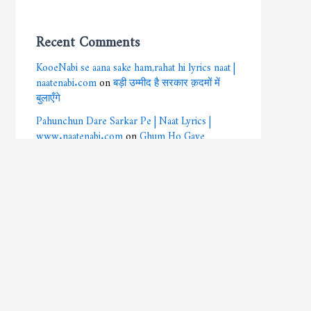
Recent Comments
KooeNabi se aana sake ham,rahat hi lyrics naat |
naatenabi.com
on
बड़ी उम्मीद है सरकार क़दमों में
बुलाएँगे
Pahunchun Dare Sarkar Pe | Naat Lyrics |
www.naatenabi.com
on
Ghum Ho Gaye
Beshumar Aaqa
pegham saba laye hai gulzar-e-Nabi se |naat
lyrics | naatenabi.com
on
Ay HabeeB E Ahmed
E Mujtaba Dil E Mubtala Ka Salam Lo || ऐ हबीब-ए-
अहमद-एमुज्तबा, दिल-ए-मुब्तला का सलाम लो