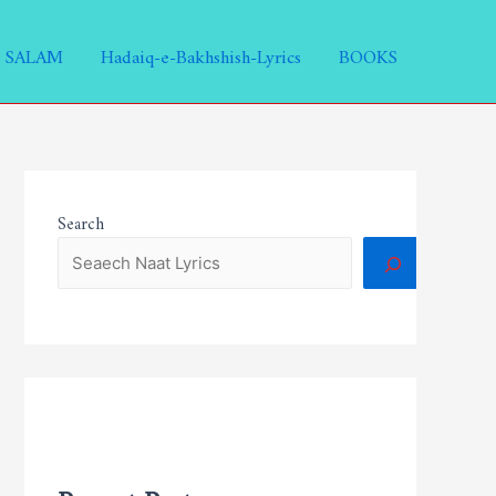
SALAM
Hadaiq-e-Bakhshish-Lyrics
BOOKS
Search
Recent Posts