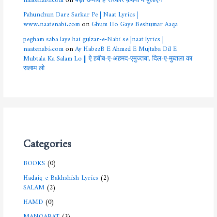
Pahunchun Dare Sarkar Pe | Naat Lyrics |
www.naatenabi.com
on
Ghum Ho Gaye Beshumar Aaqa
pegham saba laye hai gulzar-e-Nabi se |naat lyrics |
naatenabi.com
on
Ay HabeeB E Ahmed E Mujtaba Dil E
Mubtala Ka Salam Lo || ऐ हबीब-ए-अहमद-एमुज्तबा, दिल-ए-मुब्तला का
सलाम लो
Categories
BOOKS
(0)
Hadaiq-e-Bakhshish-Lyrics
(2)
SALAM
(2)
HAMD
(0)
MANQABAT
(3)