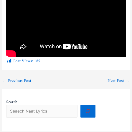
Post Views:
169
←
Previous Post
Next Post
→
Search