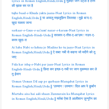
Lyrics in Roman English,Hindi,Urdu || मुक़द्दर जाग उट्ठा है हरम
की ख़ाक सर पर है
tujhe baad-e-Khuda yakta jaana-Naat Lyrics in Roman
English,Hindi,Urdu || या अव्वलु मख़लूक़िन लिल्लाह ! तुझे बा’द-ए-
ख़ुदा यकता जाना
sarkaar-e-Gaus-e-aa’zam! nazar-e-karam-Naat Lyrics in
Roman English-Hindi-Urdu || सरकार-ए-ग़ौस-ए-आ’ज़म ! नज़र-ए-
करम ख़ुदा-रा
Ai Saba Nabi se kehna jo Madine ko tu jaaye-Naat Lyrics in
Roman English,Hindi,Urdu || ऐ सबा! नबी से कहना जो मदीने को तू
जाए
Fida kar ishq-e-Nabi par jaan-Naat Lyrics in Roman
English-Hindi-Urdu || फ़िदा कर इश्क़-ए-नबी पर जान मुकम्मल कर ले
तू ईमान
Usman Usman Dil aap pe qurbaan-Manqabat Lyrics in
Roman English,Hindi,Urdu || ‘उस्मान ! उस्मान ! दिल आप पे क़ुर्बान
Martaba aisa hai aali-shaan Zunnurain ka-Manqabat Lyrics
in Roman English,Hindi,Urdu || मर्तबा ऐसा है आलीशान ज़ुन्नूरैन का