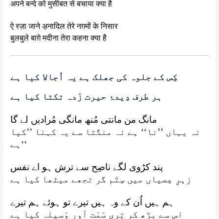
अपने बन्दे को मुसीबत से बचाया क्या है
ऐ रज़ा जाने अ़नादिल तेरे नग़मों के निसार
बुलबुले बाग़े मदीना तेरा कहना क्या है
کِس کے جلوہ کی جھلک ہے یہ اُجالا کیا ہے
ہر طرف دِیدۂ حیرت زَدہ تکتا کیا ہے
مانگ من مانتی مُنھ مانگی مُرادیں لے گا
نہ یہاں ’’نا‘‘ ہے نہ منگتا سے یہ کہنا ’’کیا
ہے‘‘
پند کڑوی لگے ناصِح سے ترش ہو اے نفس
زہرِ عِصیاں میں سِتَم گر تجھے میٹھا کیا ہے
ہم ہیں اُن کے وہ ہیں تیرے تو ہوئے ہم تیرے
اس سے بڑھ کر تِری سَمْت اَور وَسیلہ کیا ہے