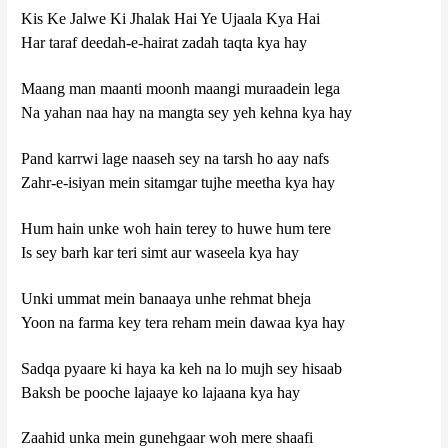
Kis Ke Jalwe Ki Jhalak Hai Ye Ujaala Kya Hai
Har taraf deedah-e-hairat zadah taqta kya hay
Maang man maanti moonh maangi muraadein lega
Na yahan naa hay na mangta sey yeh kehna kya hay
Pand karrwi lage naaseh sey na tarsh ho aay nafs
Zahr-e-isiyan mein sitamgar tujhe meetha kya hay
Hum hain unke woh hain terey to huwe hum tere
Is sey barh kar teri simt aur waseela kya hay
Unki ummat mein banaaya unhe rehmat bheja
Yoon na farma key tera reham mein dawaa kya hay
Sadqa pyaare ki haya ka keh na lo mujh sey hisaab
Baksh be pooche lajaaye ko lajaana kya hay
Zaahid unka mein gunehgaar woh mere shaafi