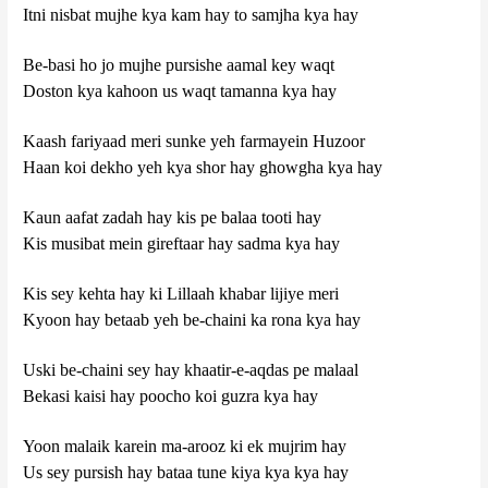
Itni nisbat mujhe kya kam hay to samjha kya hay
Be-basi ho jo mujhe pursishe aamal key waqt
Doston kya kahoon us waqt tamanna kya hay
Kaash fariyaad meri sunke yeh farmayein Huzoor
Haan koi dekho yeh kya shor hay ghowgha kya hay
Kaun aafat zadah hay kis pe balaa tooti hay
Kis musibat mein gireftaar hay sadma kya hay
Kis sey kehta hay ki Lillaah khabar lijiye meri
Kyoon hay betaab yeh be-chaini ka rona kya hay
Uski be-chaini sey hay khaatir-e-aqdas pe malaal
Bekasi kaisi hay poocho koi guzra kya hay
Yoon malaik karein ma-arooz ki ek mujrim hay
Us sey pursish hay bataa tune kiya kya kya hay