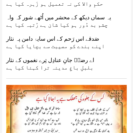
حکمِ والا کی نہ تعمیل ہو زَہرہ کیا ہے
یہ سماں دیکھ کے محشر میں اُٹھے شور کہ واہ
چشم بد دُور ہو کیا شان ہے رُتبہ کیا ہے
صَدقے اس رَحم کے اس سایۂ دامن پہ نثار
اپنے بندے کو مصیبت سے بچایا کیا ہے
اے رضاؔ جانِ عنادِل تِرے نغموں کے نثار
بلبلِ باغِ مدینہ ترا کہنا کیا ہے