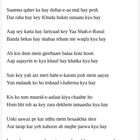
Saamna qaher ka hay daftar-e-aa mal hay pesh
Dar raha hay key Khuda hukm sunaata kya hay
Aap sey karta hay fariyaad key Yaa Shah-e-Rusul
Banda bekas hay shahaa reham me waqfa kya hay
Ab koi dum mein gireftaare balaa hota hoon
Aap aajayein to kya khauf hay khatka kya hay
Sun key yah arz meri bahr-e-karam josh mein aayay
Yun malaaik ko ho irshaad t-haherna kya hay
Kis ko tum maurid-e-aafaat kiya chaahte ho
Hum bhi toh aa key zara dekhein tamaasha kya hay
Unki aawaz pe kar utthu mein besaakhta shor
Aur tarap kar yeh kahoon ab mujhe parwa kya hay