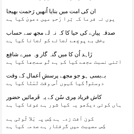
ان کی امت میں بنایا اُنھیں رَحمت بھیجا
یوں نہ فرما کہ تِرا رَحم میں دعویٰ کیا ہے
صدقہ پیارے کی حیا کا کہ نہ لے مجھ سے حساب
بخش بے پوچھے لجائے کو لجانا کیا ہے
زَاہد اُن کا میں گنہ گار وہ میرے شافِع
اتنی نسبت مجھے کیا کم ہے تُو سمجھا کیا ہے
بےبسی ہو جو مجھے پرسشِ اَعمال کے وقت
دوستو! کیا کہوں اُس وقت تَمَنّا کیا ہے
کاش فریاد مِری سُن کے یہ فَرمائیں حضور
ہاں کوئی دیکھو یہ کیا شور ہے غوغا کیا ہے
کون آفت زدہ ہے کِس پہ بَلا ٹُوٹی ہے
کِس مصیبت میں گرفتار ہے صدمہ کیا ہے