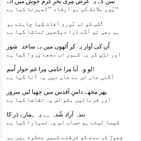
سن کے یہ عرض مِری بحرِ کرم جوش میں آئے
یُوں ملائک کو ہو ارشاد ’’ٹھہرنا کیا ہے‘‘
کس کو تم مُوردِ آفات کِیا چاہتے ہو!
ہم بھی تو آکے ذَرا دیکھیں تماشا کیا ہے
اُن کی آواز پہ کر اُٹھوں میں بے ساختہ شور
اور تڑپ کر یہ کہوں اب مجھے پَروا کیا ہے
لو وہ آیا مِرا حامی مِرا غم خوارِ اُمم!
آگئی جاں تن بے جاں میں یہ آنا کیا ہے
پھر مجھے دامنِ اَقدس میں چھپا لیں سرور
اور فرمائیں ہٹو اس پہ تقاضا کیا ہے
بندہ آزاد شُدہ ہے یہ ہمارے دَر کا
کیسا لیتے ہو حساب اس پہ تمہارا کیا ہے
چھوڑ کر مجھ کو فرشتے کہیں محکوم ہیں ہم