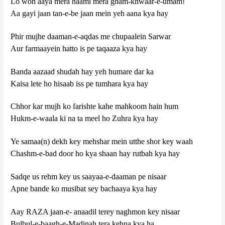
Lo woh aaya mera haami mera gham-khwaar-e-umam!
Aa gayi jaan tan-e-be jaan mein yeh aana kya hay
Phir mujhe daaman-e-aqdas me chupaalein Sarwar
Aur farmaayein hatto is pe taqaaza kya hay
Banda aazaad shudah hay yeh humare dar ka
Kaisa lete ho hisaab iss pe tumhara kya hay
Chhor kar mujh ko farishte kahe mahkoom hain hum
Hukm-e-waala ki na ta meel ho Zuhra kya hay
Ye samaa(n) dekh key mehshar mein utthe shor key waah
Chashm-e-bad door ho kya shaan hay rutbah kya hay
Sadqe us rehm key us saayaa-e-daaman pe nisaar
Apne bande ko musibat sey bachaaya kya hay
Aay RAZA jaan-e- anaadil terey naghmon key nisaar
Bulbul-e-baagh-e-Madinah tera kehna kya ha