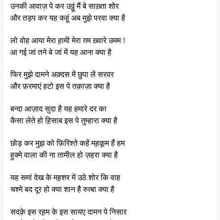
उनकी आवाज़ पे कर उठ्ठूं मैं बे साख़्ता शोर
और तड़प कर यह कहूं अब मुझे परवा क्या है
लो वोह आया मेरा ह़ामी मेरा ग़म ख़्वारे उमम !
आ गई जां तने बे जां में यह आना क्या है
फिर मुझे दामने अक़्दस में छुपा लें सरवर
और फ़रमाएं हटो इस पे तक़ाज़ा क्या है
बन्दा आज़ाद सुदा है यह हमारे दर का
कैसा लेते हो ह़िसाब इस पे तुम्हारा क्या है
छोड़ कर मुझ को फ़िरिश्ते कहें मह़कूम हैं हम
हुक्मे वाला की ना तामील हो ज़हरा क्या है
यह समां देख के मह़शर में उठे शोर कि वाह
चश्मे बद दूर हो क्या शान है रुत्बा क्या है
सदक़े इस रह़म के इस सायए दामन पे निसार