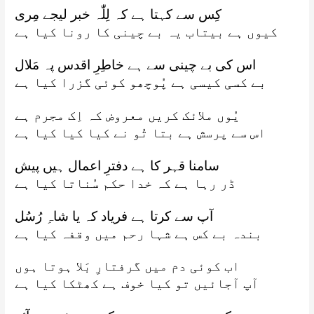
کِس سے کہتا ہے کہ لِلّٰہ خبر لیجے مِری
کیوں ہے بیتاب یہ بے چینی کا رونا کیا ہے
اس کی بے چینی سے ہے خاطِرِ اقدس پہ مَلال
بے کسی کیسی ہے پُوچھو کوئی گزرا کیا ہے
یُوں ملائک کریں معروض کہ اِک مجرم ہے
اس سے پرسش ہے بتا تُو نے کیا کیا کیا ہے
سامنا قہر کا ہے دفترِ اعمال ہیں پیش
ڈر رہا ہے کہ خدا حکم سُناتا کیا ہے
آپ سے کرتا ہے فریاد کہ یا شاہِ رُسُل
بندہ بے کس ہے شہا رحم میں وقفہ کیا ہے
اب کوئی دم میں گرفتارِ بَلا ہوتا ہوں
آپ آجائیں تو کیا خوف ہے کھٹکا کیا ہے