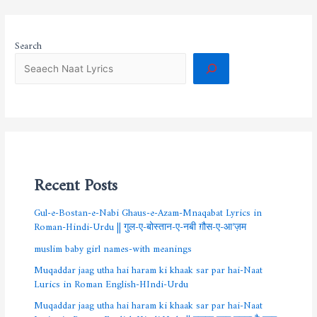
Search
Recent Posts
Gul-e-Bostan-e-Nabi Ghaus-e-Azam-Mnaqabat Lyrics in
Roman-Hindi-Urdu || गुल-ए-बोस्तान-ए-नबी ग़ौस-ए-आ’ज़म
muslim baby girl names-with meanings
Muqaddar jaag utha hai haram ki khaak sar par hai-Naat
Lurics in Roman English-HIndi-Urdu
Muqaddar jaag utha hai haram ki khaak sar par hai-Naat