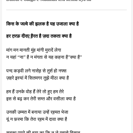
किस के जल्वे की झलक है यह उजाला क्या है
हर त़रफ़ दीदए ह़ैरत है ज़दा तकता क्या है
मांग मन मानती मुंह मांगी मुरादें लेगा
न यहां “ना” है न मंगता से यह कहना है”क्या है”
पन्द कड़वी लगे नासेह़ से तुर्श हो नफ्स
ज़हरे इ़स्यां में सितमगर तुझे मीठा क्या है
हम हैं उनके वोह हैं तेरे तो हुए हम तेरे
इस से बढ़ कर तेरी सम्त और वसीला क्या है
उनकी उम्मत में बनाया उन्हें रह़मत भेजा
यूं न फ़रमा कि तेरा रह़म में दावा क्या है
सदक़ा प्यारे की ह़या का कि न ले मुझसे ह़िसाब