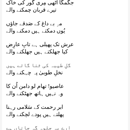
جگمگا اُٹھی مِری گور کی خاک
تیرے قربان چمکنے والے
مہِ بے داغ کے صَدقے جاؤں
یُوں دمکتے ہیں دمکنے والے
عرش تک پھیلی ہے تابِ عارِض
کیا جھلکتے ہیں جھلکنے والے
گلِ طیبہ کی ثنا گاتے ہیں
نخلِ طوبیٰ پہ چہکنے والے
عاصیو! تھام لو دامن اُن کا
وہ نہیں ہاتھ جھٹکنے والے
ابر رحمت کے سَلامی رہنا
پھلتے ہیں پودے لچکنے والے
ارے یہ جلوہ گہِ جاناں ہے