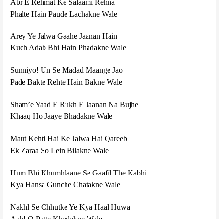
Abr E Rehmat Ke Salaami Rehna
Phalte Hain Paude Lachakne Wale
Arey Ye Jalwa Gaahe Jaanan Hain
Kuch Adab Bhi Hain Phadakne Wale
Sunniyo! Un Se Madad Maange Jao
Pade Bakte Rehte Hain Bakne Wale
Sham’e Yaad E Rukh E Jaanan Na Bujhe
Khaaq Ho Jaaye Bhadakne Wale
Maut Kehti Hai Ke Jalwa Hai Qareeb
Ek Zaraa So Lein Bilakne Wale
Hum Bhi Khumhlaane Se Gaafil The Kabhi
Kya Hansa Gunche Chatakne Wale
Nakhl Se Chhutke Ye Kya Haal Huwa
Aah! O Patte Khadakne Wale