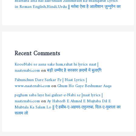
in Roman English,Hindi,Urdu || मर्तबा ऐसा है आलीशान ज़ुन्नूरैन का
Recent Comments
KooeNabi se aana sake ham,rahat hi lyrics naat |
naatenabi.com
on
बड़ी उम्मीद है सरकार क़दमों में बुलाएँगे
Pahunchun Dare Sarkar Pe | Naat Lyrics |
www.naatenabi.com
on
Ghum Ho Gaye Beshumar Aaqa
pegham saba laye hai gulzar-e-Nabi se |naat lyrics |
naatenabi.com
on
Ay HabeeB E Ahmed E Mujtaba Dil E
Mubtala Ka Salam Lo || ऐ हबीब-ए-अहमद-एमुज्तबा, दिल-ए-मुब्तला का
सलाम लो