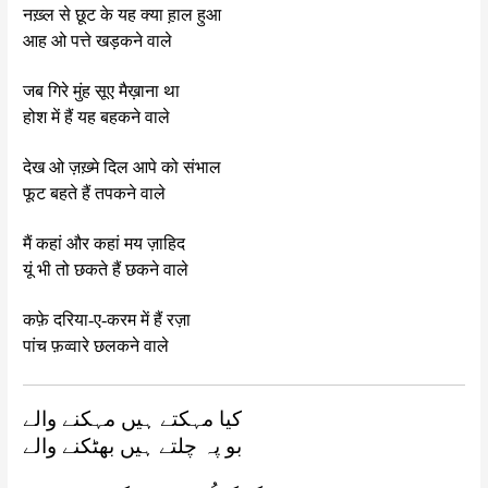
नख़्ल से छूट के यह क्या ह़ाल हुआ
आह ओ पत्ते खड़कने वाले
जब गिरे मुंह सूए मैख़ाना था
होश में हैं यह बहकने वाले
देख ओ ज़ख़्मे दिल आपे को संभाल
फूट बहते हैं तपकने वाले
मैं कहां और कहां मय ज़ाहिद
यूं भी तो छकते हैं छकने वाले
कफ़े दरिया-ए-करम में हैं रज़ा
पांच फ़व्वारे छलकने वाले
کیا مہکتے ہیں مہکنے والے
بو پہ چلتے ہیں بھٹکنے والے