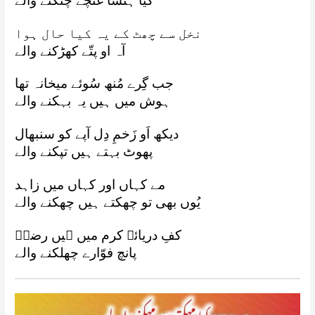
کیا ہنسا غنچے چٹکنے والے
نخل سے چھٹ کے یہ کیا حال ہوا
آہ او پتّے کھڑکنے والے
جب گِرے مُنھ سُوئے میخانہ تھا
ہوش میں ہیں یہ بہکنے والے
دیکھ اَو زَخمِ دِل آپے کو سنبھال
پھوٹ بہتے ہیں تپکنے والے
مے کہاں اور کہاں میں زاہد
یُوں بھی تو چھکتے ہیں چھکنے والے
کفِ دریائے کرم میں ہیں رضاؔ
پانچ فوّارے چھلکنے والے