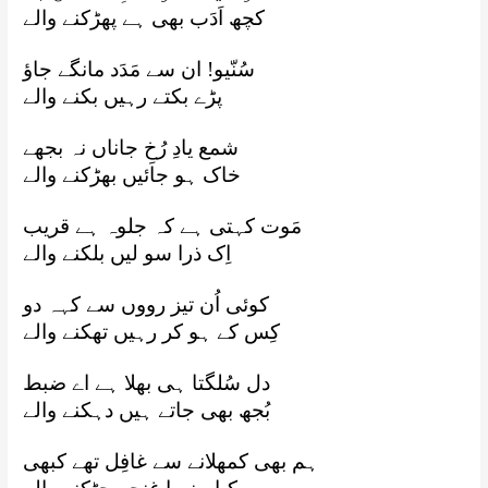
کچھ اَدَب بھی ہے پھڑکنے والے
سُنّیو! ان سے مَدَد مانگے جاؤ
پڑے بکتے رہیں بکنے والے
شمع یادِ رُخِ جاناں نہ بجھے
خاک ہو جائیں بھڑکنے والے
مَوت کہتی ہے کہ جلوہ ہے قریب
اِک ذرا سو لیں بلکنے والے
کوئی اُن تیز رووں سے کہہ دو
کِس کے ہو کر رہیں تھکنے والے
دل سُلگتا ہی بھلا ہے اے ضبط
بُجھ بھی جاتے ہیں دہکنے والے
ہم بھی کمھلانے سے غافِل تھے کبھی