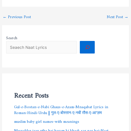
←
Previous Post
Next Post
→
Search
Recent Posts
Gul-e-Bostan-e-Nabi Ghaus-e-Azam-Mnaqabat Lyrics in
Roman-Hindi-Urdu || गुल-ए-बोस्तान-ए-नबी ग़ौस-ए-आ’ज़म
muslim baby girl names-with meanings
Muqaddar jaag utha hai haram ki khaak sar par hai-Naat