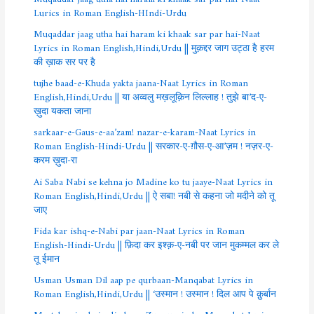
Lurics in Roman English-HIndi-Urdu
Muqaddar jaag utha hai haram ki khaak sar par hai-Naat
Lyrics in Roman English,Hindi,Urdu || मुक़द्दर जाग उट्ठा है हरम
की ख़ाक सर पर है
tujhe baad-e-Khuda yakta jaana-Naat Lyrics in Roman
English,Hindi,Urdu || या अव्वलु मख़लूक़िन लिल्लाह ! तुझे बा’द-ए-
ख़ुदा यकता जाना
sarkaar-e-Gaus-e-aa’zam! nazar-e-karam-Naat Lyrics in
Roman English-Hindi-Urdu || सरकार-ए-ग़ौस-ए-आ’ज़म ! नज़र-ए-
करम ख़ुदा-रा
Ai Saba Nabi se kehna jo Madine ko tu jaaye-Naat Lyrics in
Roman English,Hindi,Urdu || ऐ सबा! नबी से कहना जो मदीने को तू
जाए
Fida kar ishq-e-Nabi par jaan-Naat Lyrics in Roman
English-Hindi-Urdu || फ़िदा कर इश्क़-ए-नबी पर जान मुकम्मल कर ले
तू ईमान
Usman Usman Dil aap pe qurbaan-Manqabat Lyrics in
Roman English,Hindi,Urdu || ‘उस्मान ! उस्मान ! दिल आप पे क़ुर्बान
Martaba aisa hai aali-shaan Zunnurain ka-Manqabat Lyrics