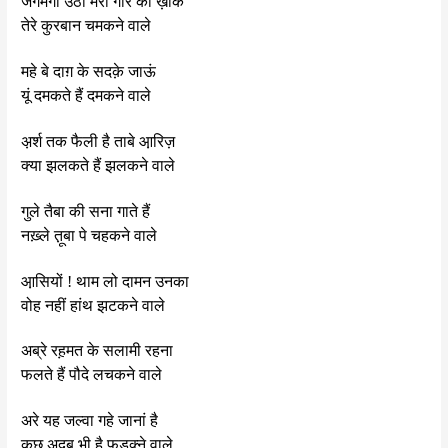
जगमगा उठी मेरी गोर की ख़ाक
तेरे कुरबान चमकने वाले
महे बे दाग़ के सदक़े जाऊं
यूं दमकते हैं दमकने वाले
अ़र्श तक फैली है ताबे आ़रिज़
क्या झलकते हैं झलकने वाले
गुले तैबा की सना गाते हैं
नख़्ले त़ूबा पे चहकने वाले
आ़सियों ! थाम लो दामन उनका
वोह नहीं हांथ झटकने वाले
अब्रे रह़मत के सलामी रहना
फलते हैं पौदे लचकने वाले
अरे यह जल्वा गहे जानां है
कुछ अदब भी है फड़क्ने वाले